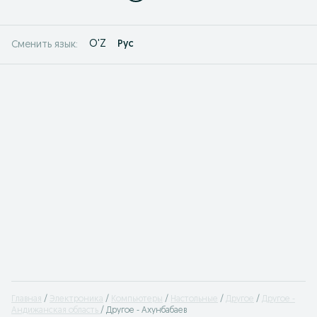
O'Z
Рус
Сменить язык:
Главная
Электроника
Компьютеры
Настольные
Другое
Другое -
Андижанская область
Другое - Ахунбабаев