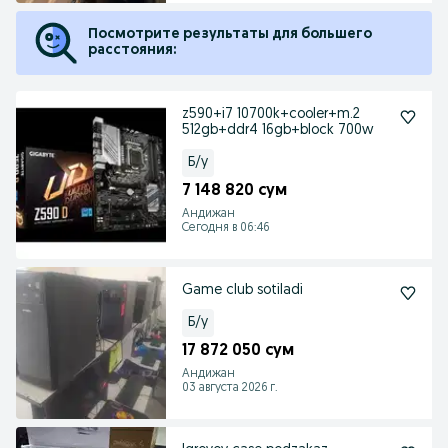
Посмотрите результаты для большего
расстояния:
z590+i7 10700k+cooler+m.2
512gb+ddr4 16gb+block 700w
Б/у
7 148 820 сум
Андижан
Сегодня в 06:46
Game club sotiladi
Б/у
17 872 050 сум
Андижан
03 августа 2026 г.