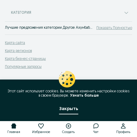
КАТЕГОРИЯ
Лучшие предложения категории Другое Ахунбабаев. Большой выбор товаров и услуг по выгодным ценам на OLX! Множество предложений на OLX.uz!
Показать Полностью
Карта сайта
Карта регионов
Карта бизнес-страницы
Популярные запросы
Этот сайт использует cookies. Вы можете изменить настройки cookies
в своeм браузере.
Узнать больше
Закрыть
Главная
Избранное
Создать
Чат
Профиль