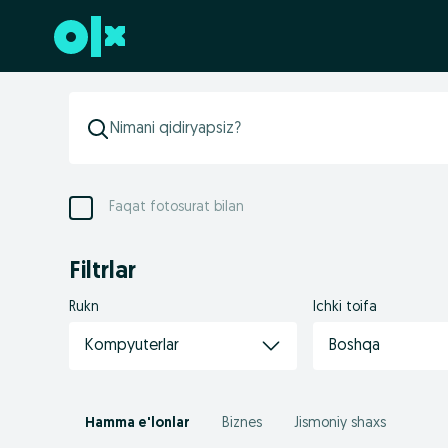
Futerga oʻtish
Faqat fotosurat bilan
Filtrlar
Rukn
Ichki toifa
Kompyuterlar
Boshqa
Hamma e'lonlar
Biznes
Jismoniy shaxs