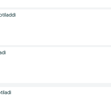
otiladdi
adi
iladi