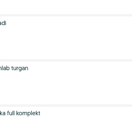
adi
hlab turgan
a full komplekt