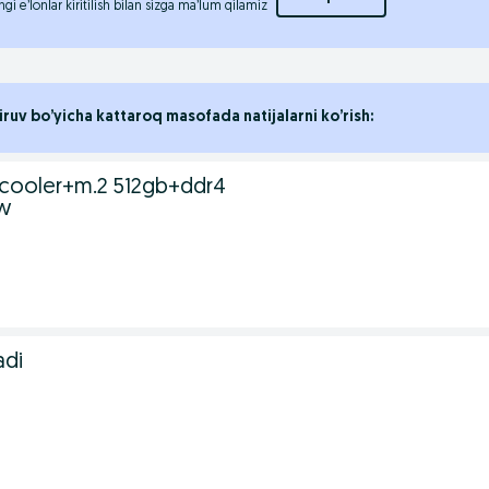
ngi e’lonlar kiritilish bilan sizga ma’lum qilamiz
iruv bo’yicha kattaroq masofada natijalarni ko’rish:
+cooler+m.2 512gb+ddr4
w
adi