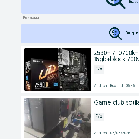
Biz ya
Bu qid
z590+i7 10700k
16gb+block 700
F/b
Andijon - Bugunda 06:46
Game club sotil
F/b
Andijon - 03/08/2026