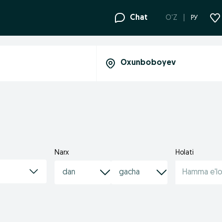
Chat
O'Z
РУ
Narx
Holati
Hamma e'lo