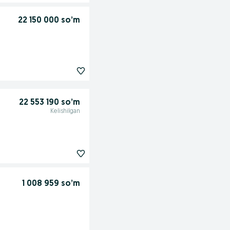
22 150 000 so’m
22 553 190 so’m
Kelishilgan
1 008 959 so’m