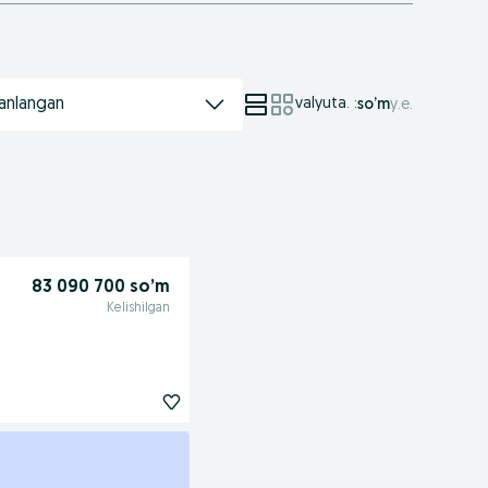
anlangan
valyuta.
:
so’m
у.е.
83 090 700 so’m
Kelishilgan