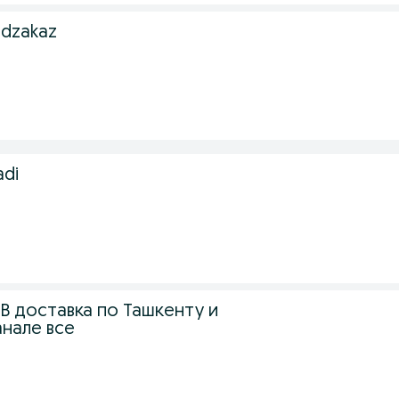
odzakaz
adi
8GB доставка по Ташкенту и
анале все