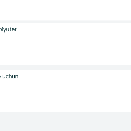
iyuter
 uchun