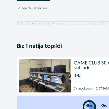
Boshqa Oxunboboyev
Bosh sahifa
Elektr jihozlari
Kompyuterlar
Stolga qo'yiladigan
Bosh
Biz 1 natija topildi
GAME CLUB 30 
sotiladi
F/b
Oxunboboyev - 10/07/2026
Qidi