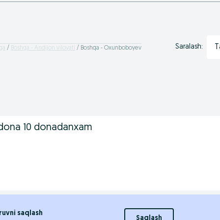
T
Saralash:
qa
Boshqa - Andijon viloyati
Boshqa - Oxunboboyev
dona 10 donadanxam
ruvni saqlash
Saqlash