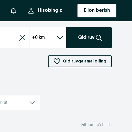
Bildirishnoma
Hisobingiz
E‘lon berish
+0 km
Qidiruv
Qidiruvga amal qiling
nlar
Filtrlarni o’chirish