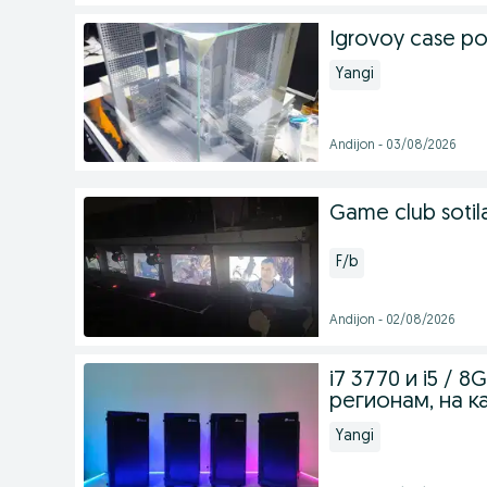
Igrovoy case p
Yangi
Andijon - 03/08/2026
Game club sotil
F/b
Andijon - 02/08/2026
i7 3770 и i5 / 
регионам, на к
Yangi