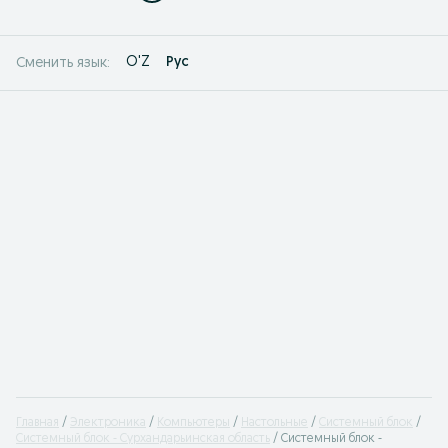
O'Z
Рус
Сменить язык:
Главная
Электроника
Компьютеры
Настольные
Системный блок
Системный блок - Сурхандарьинская область
Системный блок -