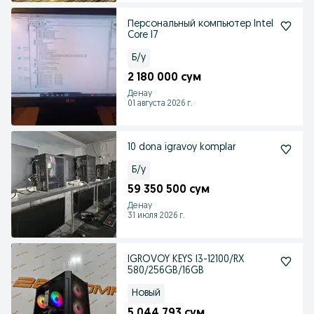
Персональный компьютер Intel
Core I7
Б/у
2 180 000 сум
Денау
01 августа 2026 г.
10 dona igravoy komplar
Б/у
59 350 500 сум
Денау
31 июля 2026 г.
IGROVOY KEYS I3-12100/RX
580/256GB/16GB
Новый
5 044 793 сум