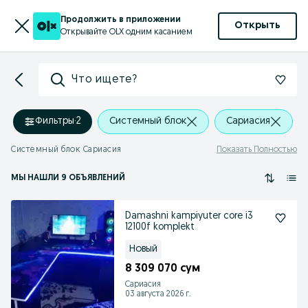
Продолжить в приложении
Открыть
Открывайте OLX одним касанием
Что ищете?
Фильтры
·
2
Системный блок
Сариасия
Системный блок Сариасия
Показать Полностью
МЫ НАШЛИ 9 ОБЪЯВЛЕНИЙ
Damashni kampiyuter core i3
12100f komplekt
Новый
8 309 070 сум
Сариасия
03 августа 2026 г.