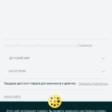
Главная
Детский мир
Сурхандарьинская область
Сариасия
ДЕТСКИЙ МИР
КАТЕГОРИЯ
Продажа детских товаров для мальчиков и девочек на доске объявлений OLX
Показать Полностью
Карта сайта
Карта регионов
Карта бизнес-страницы
Этот сайт использует cookies. Вы можете изменить настройки cookies