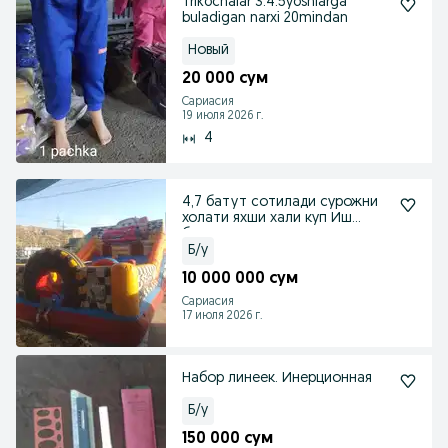
Trikochalar 3.4.5yoshlarga
buladigan narxi 20mindan
Новый
20 000 сум
Сариасия
19 июля 2026 г.
4
4,7 батут сотилади сурожни
холати яхши хали куп Иш
беради холати яхш
Б/у
10 000 000 сум
Сариасия
17 июля 2026 г.
Набор линеек. Инерционная
Б/у
150 000 сум