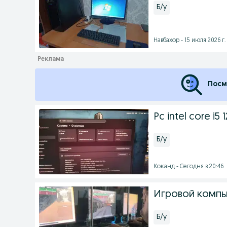
Б/у
Навбахор - 15 июля 2026 г.
Посм
Pc intel core i5 
Б/у
Коканд - Сегодня в 20:46
Игровой компь
Б/у