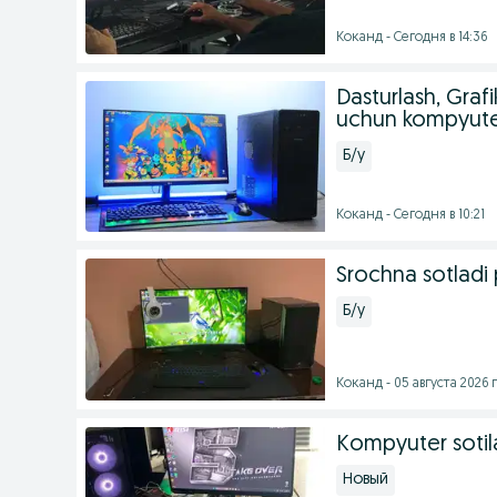
Коканд - Сегодня в 14:36
Dasturlash, Grafi
uchun kompyut
Б/у
Коканд - Сегодня в 10:21
Srochna sotladi
Б/у
Коканд - 05 августа 2026 г
Kompyuter sotila
Новый