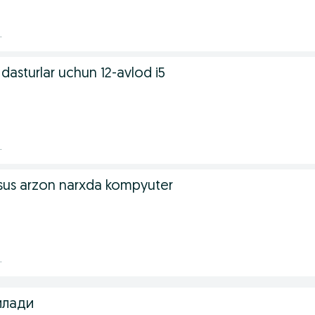
.
 dasturlar uchun 12-avlod i5
.
sus arzon narxda kompyuter
.
илади