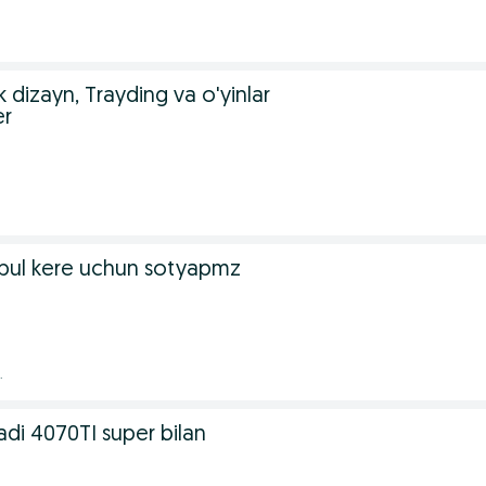
k dizayn, Trayding va o'yinlar
er
 pul kere uchun sotyapmz
.
di 4070TI super bilan