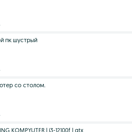
.
й пк шустрый
.
тер со столом.
.
G KOMPYUTER | i3-12100f | gtx