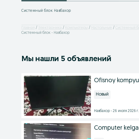
Системный блок Навбахор
Главная
Электроника
Компьютеры
Настольные
Системный б
Системный блок - Навбахор
Мы нашли 5 объявлений
Ofisnoy kompyut
Новый
Навбахор - 26 июля 2026 г.
Computer kelga