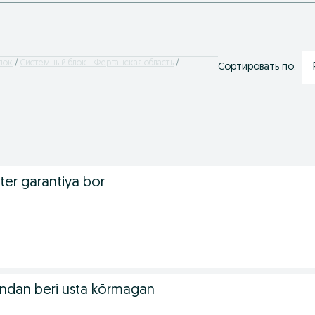
лок
Системный блок - Ферганская область
Сортировать по:
er garantiya bor
ndan beri usta kōrmagan