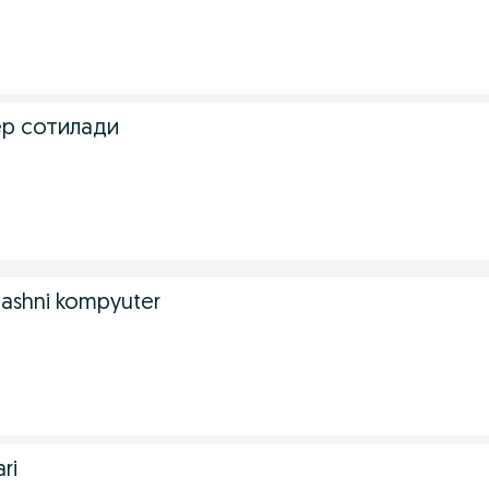
р сотилади
ashni kompyuter
ri