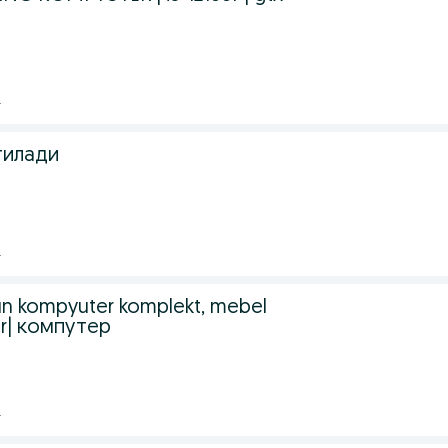
.
тилади
.
n kompyuter komplekt, mebel
or| компутер
.