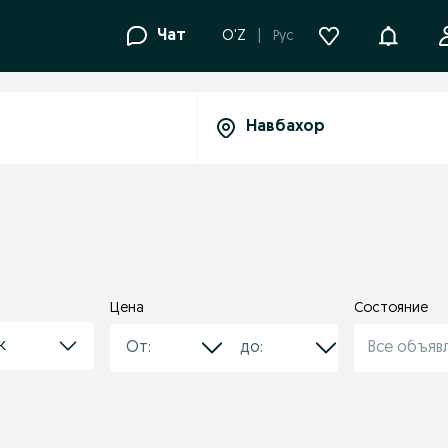
Уведомле
Чат
O'Z
Рус
Цена
Состояние
к
Все объяв