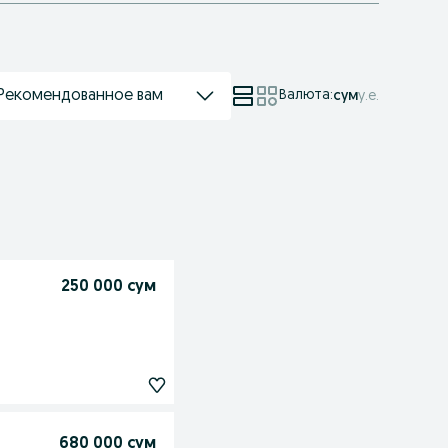
Рекомендованное вам
Валюта
:
сум
у.е.
250 000 сум
680 000 сум