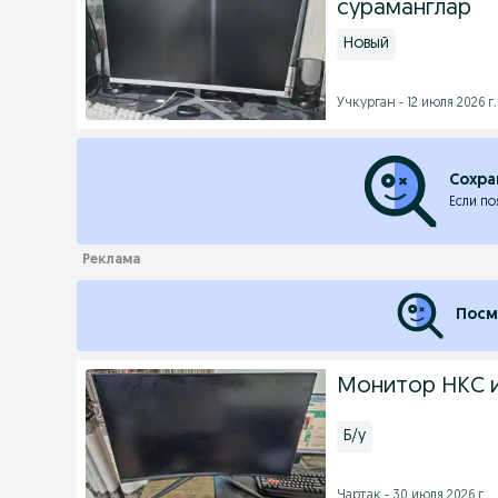
сураманглар
Новый
Учкурган - 12 июля 2026 г.
Сохра
Если по
Посм
Монитор HKC иг
Б/у
Чартак - 30 июля 2026 г.