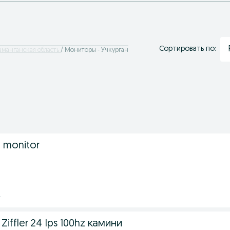
Сортировать по:
аманганская область
Мониторы - Учкурган
 monitor
.
Ziffler 24 Ips 100hz камини