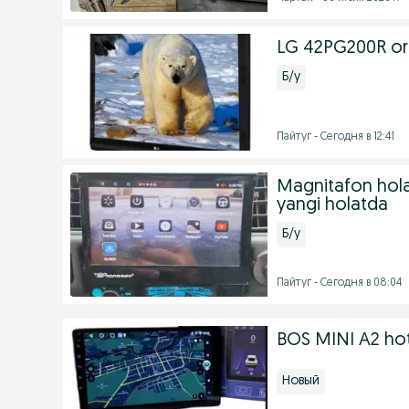
LG 42PG200R or
Б/у
Пайтуг - Сегодня в 12:41
Magnitafon holat
yangi holatda
Б/у
Пайтуг - Сегодня в 08:04
BOS MINI A2 hot
Новый