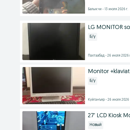
Балыкчи - 13 июля 2026 г.
LG MONITOR sot
Б/у
Пахтаабад - 26 июля 2026 
Monitor +klaviat
Б/у
Куйганъяр - 26 июля 2026 
27' LCD Kiosk Mo
Новый