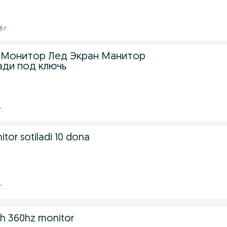
 г.
 Монитор Лед Экран Манитор
ади под ключь
г.
tor sotiladi 10 dona
г.
ch 360hz monitor