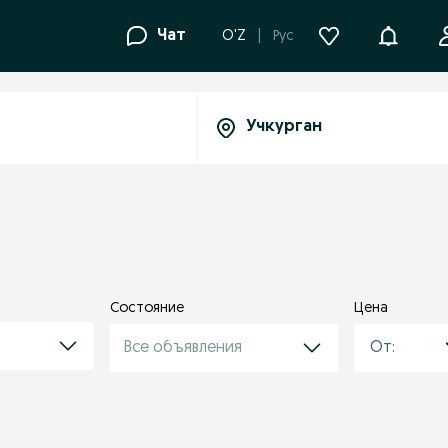
Уведомле
Чат
O'Z
Рус
Состояние
Цена
Все объявления