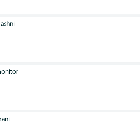
ashni
onitor
mani