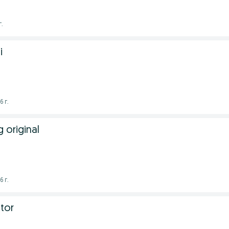
г.
i
6 г.
 original
6 г.
tor