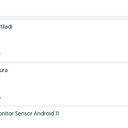
iladi
г.
ura
г.
nitor Sensor Android 11