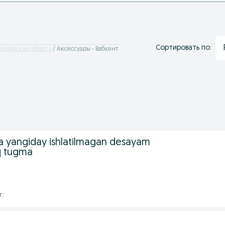
Сортировать по:
 Бухарская область
Аксессуары - Вабкент
ka yangiday ishlatilmagan desayam
q tugma
г.