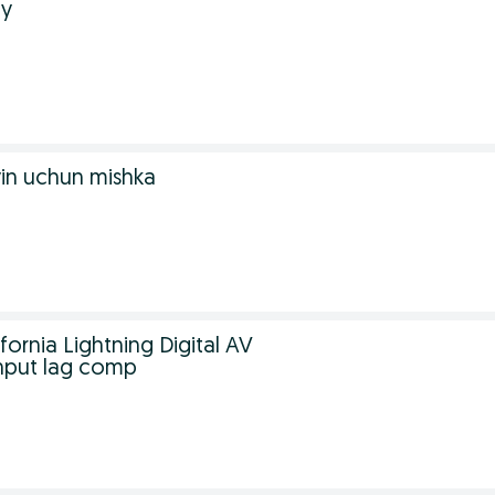
iy
ʻyin uchun mishka
ornia Lightning Digital AV
nput lag comp