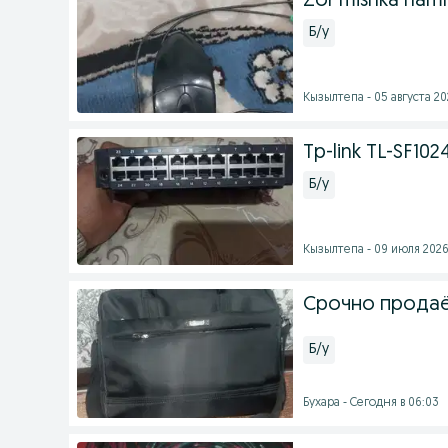
Zòr mishka hamm
Б/у
Кызылтепа - 05 августа 202
Tp-link TL-SF10
Б/у
Кызылтепа - 09 июля 2026 
Срочно продаё
Б/у
Бухара - Сегодня в 06:03