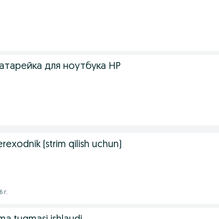
0
атарейка для ноутбука HP
exodnik (strim qilish uchun)
 г.