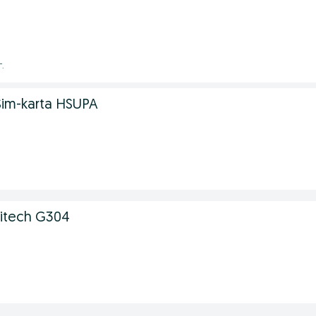
г.
im-karta HSUPA
itech G304