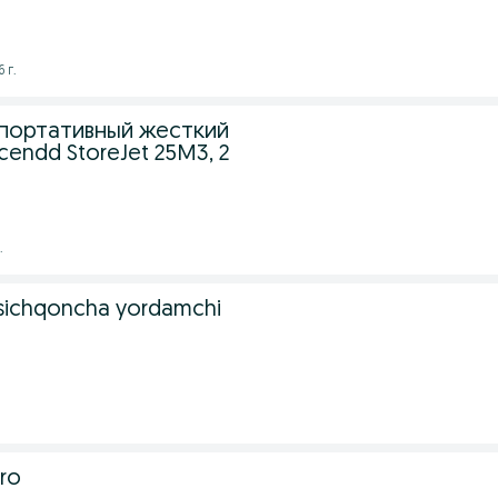
 г.
 портативный жесткий
cendd StoreJet 25M3, 2
.
 sichqoncha yordamchi
.
pro