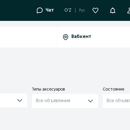
Уведомле
Чат
O'Z
Рус
Типы аксесуаров
Состояние
Все объявления
Все объяв