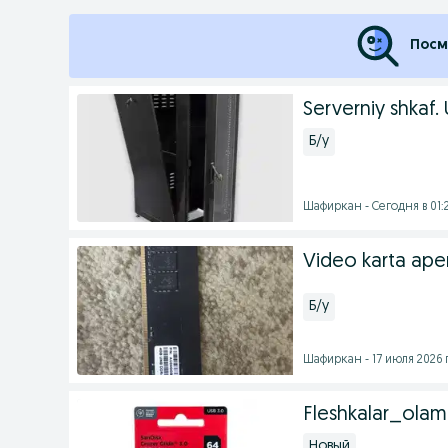
Посм
Serverniy shkaf.
Б/у
Шафиркан - Сегодня в 01:
Video karta aper
Б/у
Шафиркан - 17 июля 2026 г
Fleshkalar_olam
Новый