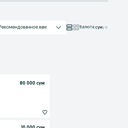
Рекомендованное вам
Валюта
:
сум
у.е.
80 000 сум
10 000 сум