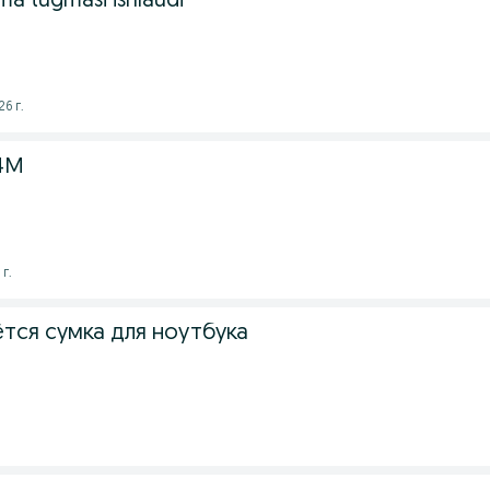
a tugmasi ishlaudi
6 г.
24M
г.
тся сумка для ноутбука