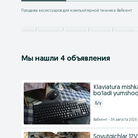
Продажа аксессуаров для компьютерной техники Вабкент
Главная
Электроника
Компьютеры
Аксессуары
Аксессуары -
Мы нашли 4 объявления
Klaviatura mish
boʻladi yumsho
Б/у
Вабкент - 06 августа 2026 
Sovutgichlar 12V