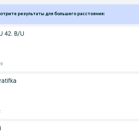
отрите результаты для большего расстояния:
 U 42. B/U
20
atifka
.
i