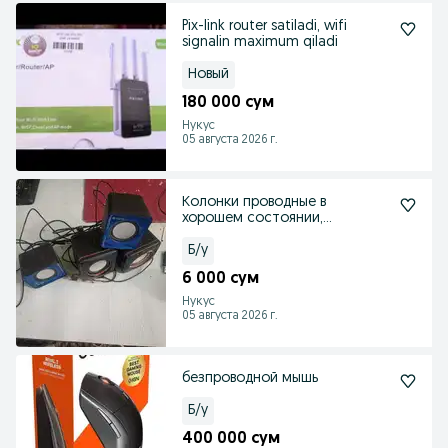
Pix-link router satiladi, wifi
signalin maximum qiladi
Новый
180 000 сум
Нукус
05 августа 2026 г.
Колонки проводные в
хорошем состоянии,
простояли, не нужно продаем
Б/у
6 000 сум
Нукус
05 августа 2026 г.
безпроводной мышь
Б/у
400 000 сум