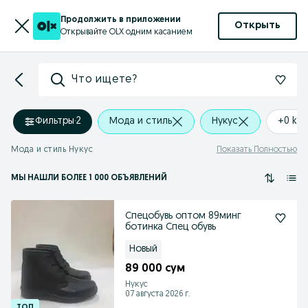
Продолжить в приложении
Открыть
Открывайте OLX одним касанием
Что ищете?
Фильтры
·
2
Мода и стиль
Нукус
+0 km
Мода и стиль Нукус
Показать Полностью
МЫ НАШЛИ
БОЛЕЕ
1 000 ОБЪЯВЛЕНИЙ
Спецобувь оптом 89минг
ботинка Спец обувь
Новый
89 000 сум
Нукус
07 августа 2026 г.