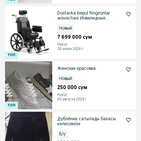
Dostavka bepul Nogironlar
aravachasi Инвалидные
коляски коляска
Новый
7 699 000 сум
Нукус
30 июля 2026 г.
Женская красовка
Новый
250 000 сум
Нукус
09 августа 2026 г.
Дублёнка сатылады бахасы
келисимли
Б/у