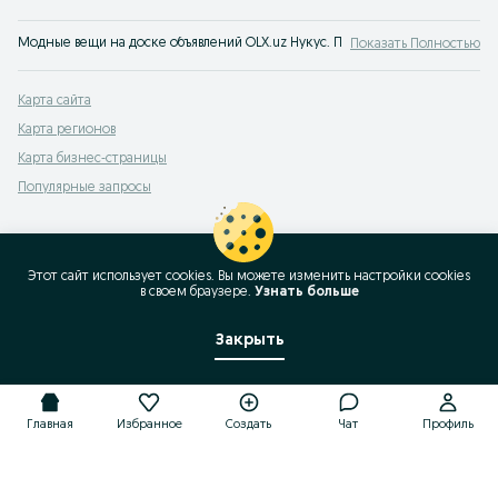
Модные вещи на доске объявлений OLX.uz Нукус. Покупайте все самое мод
Показать Полностью
Карта сайта
Карта регионов
Карта бизнес-страницы
Популярные запросы
Этот сайт использует cookies. Вы можете изменить настройки cookies
в своeм браузере.
Узнать больше
Закрыть
Главная
Избранное
Создать
Чат
Профиль