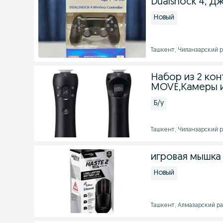
Dualshock 4, Д
Новый
Ташкент, Чиланзарский ра
Набор из 2 ко
MOVE,Камеры и
Б/у
Ташкент, Чиланзарский ра
игровая мышка h
Новый
Ташкент, Алмазарский рай