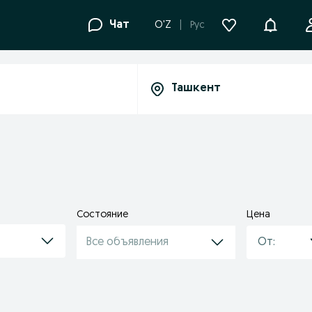
Уведомле
Чат
O'Z
Рус
Состояние
Цена
Все объявления