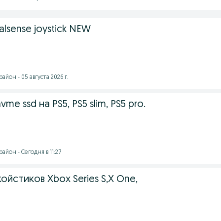
ualsense joystick NEW
йон - 05 августа 2026 г.
me ssd на PS5, PS5 slim, PS5 pro.
айон - Сегодня в 11:27
ойстиков Xbox Series S,X One,