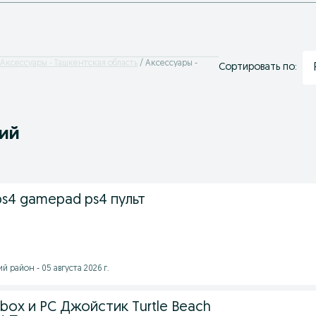
Аксессуары - Ташкентская область
Аксессуары -
Сортировать по:
ний
s4 gamepad ps4 пульт
 район - 05 августа 2026 г.
box и PC Джойстик Turtle Beach