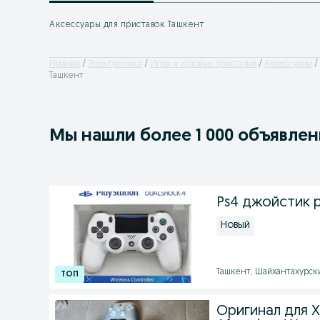
Аксессуары для приставок Ташкент
Главная
Электроника
Игры и игровые приставки
Аксессуары
Ташкент
Мы нашли
более
1 000 объявле
Ps4 джойстик p
Новый
Ташкент, Шайхантахурский
Оригинал для X