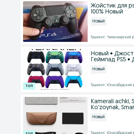
Жойстик для p
100% Новый
Новый
Ташкент, Чиланзарский ра
Новый • Джостик
Геймпад PS5 • 
Новый
Ташкент, Юнусабадский р
Kamerali achki, S
Koʻzoynak, Smar
Новый
Ташкент, Юнусабадский ра