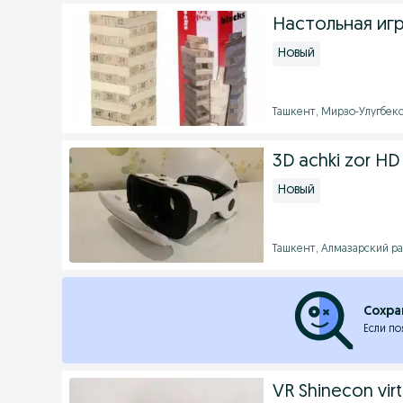
Настольная иг
Новый
Ташкент, Мирзо-Улугбекск
3D achki zor HD
Новый
Ташкент, Алмазарский рай
Сохра
Если по
VR Shinecon virt