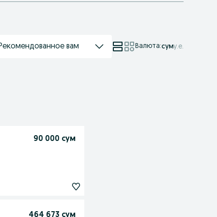
Рекомендованное вам
Валюта
:
сум
у.е.
90 000 сум
464 673 сум