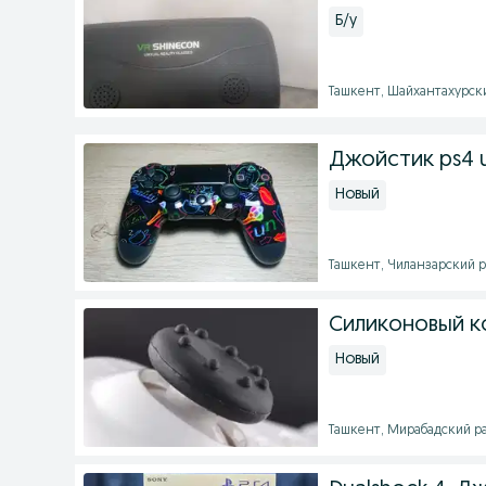
Б/у
Ташкент, Шайхантахурский
Джойстик ps4 u
Новый
Ташкент, Чиланзарский ра
Силиконовый к
Новый
Ташкент, Мирабадский рай