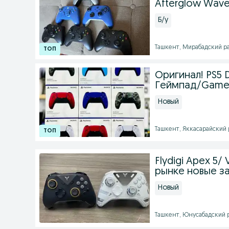
Afterglow Wav
Б/у
Ташкент, Мирабадский рай
Оригинал! PS5 
Геймпад/Gamepa
Новый
Ташкент, Яккасарайский р
Flydigi Apex 5/
рынке новые з
Новый
Ташкент, Юнусабадский р