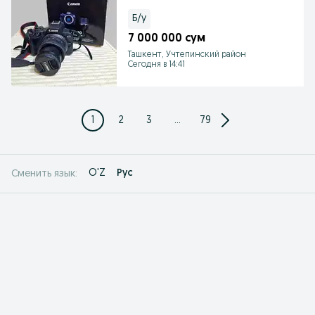
Б/у
7 000 000 сум
Ташкент, Учтепинский район
Сегодня в 14:41
1
2
3
...
79
O'Z
Рус
Сменить язык: