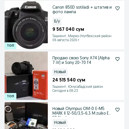
Canon 850D sotiladi + штатив и
фото лампа
Б/у
9 567 040 сум
Ташкент, Мирзо-Улугбекский район
06 августа 2026 г.
Продаю свою Sony A74 (Alpha
7 iV) и Sony 20-70 f4
Новый
24 515 540 сум
Ташкент, Юнусабадский район
Сегодня в 08:23
Новый Olympus OM-D E-M5
MARK II 12-50/3,5-6,3 M.zuiko ED
EZ Black
Новый