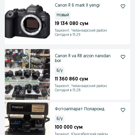
Canon R 6 mark II yengi
Новый
19 134 080 сум
Ташкент, Чиланзарский район
Сегодня в 15:29
Canon R va R8 arzon narxdan
bor
Б/у
11 360 860 сум
Ташкент, Чиланзарский район
Сегодня в 15:28
Фотоаппарат Полароид
Б/у
100 000 сум
Ташкент, Юнусабадский район