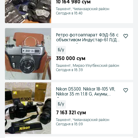
10 164 980 сум
Ташкент, Чиланзарский район
Сегодня в 18:40
Ретро фотоаппарат ФЭД-5В с
объективом Индустар-61 Л/Д
+ кожаный чехол
Б/у
350 000 сум
Ташкент, Мирзо-Улугбекский район
Сегодня в 18:39
Nikon D5300. Nikkor 18-105 VR,
Nikkor 35 m 1:1.8 G, Акумы,
Документы.
Б/у
7 163 321 сум
Ташкент, Чиланзарский район
Сегодня в 18:09