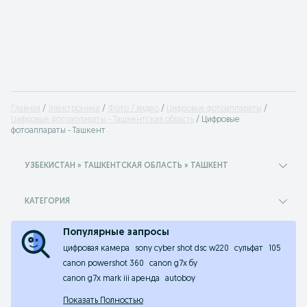
Главная
Электроника
Фото / видео
Цифровые фотоаппараты
Цифровые фотоаппараты - Ташкентская область
Цифровые
фотоаппараты - Ташкент
УЗБЕКИСТАН » ТАШКЕНТСКАЯ ОБЛАСТЬ » ТАШКЕНТ
КАТЕГОРИЯ
Популярные запросы
цифровая камера
sony cyber shot dsc w220
сульфат
105
canon powershot 360
canon g7x бу
canon g7x mark iii аренда
autoboy
Показать Полностью