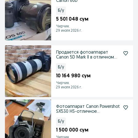
Canon 60D
Б/у
5 501 048 сум
Чирчик
29 июля 2026 г.
Продается фотоаппарат
Canon 5D Mark II в отличном
состоянии
Б/у
10 164 980 сум
Чирчик
29 июля 2026 г.
Фотоаппарат Canon Powershot
SX530 HS-отличное
состояние
Б/у
1 500 000 сум
Чирчик