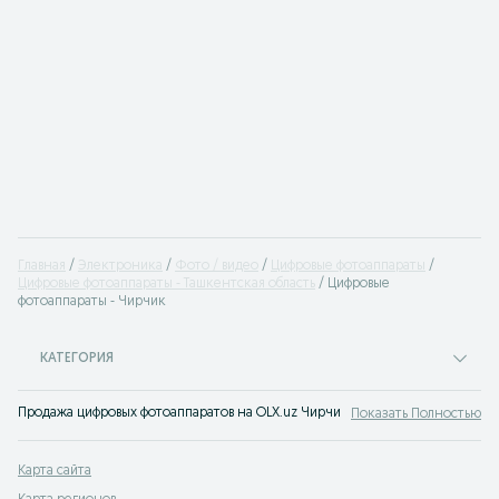
Главная
Электроника
Фото / видео
Цифровые фотоаппараты
Цифровые фотоаппараты - Ташкентская область
Цифровые
фотоаппараты - Чирчик
КАТЕГОРИЯ
Продажа цифровых фотоаппаратов на OLX.uz Чирчик - выгодные предложения
Показать Полностью
Карта сайта