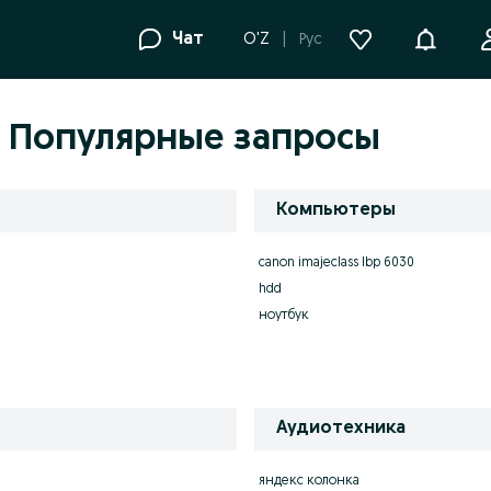
Уведомле
Чат
O'Z
Рус
- Популярные запросы
Компьютеры
canon imajeclass lbp 6030
hdd
ноутбук
Аудиотехника
яндекс колонка