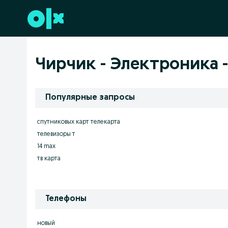
Перейти к нижнему колонтитулу
Чирчик - Электроника 
Популярные запросы
спутниковых карт телекарта
телевизоры т
14 max
тв карта
Телефоны
новый