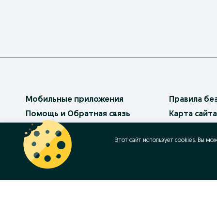
Мобильные приложения
Правила бе
Помощь и Обратная связь
Карта сайта
Платные услуги
Карта реги
Этот сайт использует cookies. Вы мо
Бизнес на OLX
Карта бизн
Условия использования
Популярные
Политика конфиденциальности
Работа в OL
Как продав
Контакт