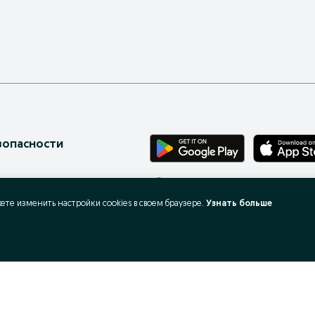
зопасности
Бесплатное приложение для твоего те
онов
жете изменить настройки cookies в своeм браузере.
Узнать больше
ес-страницы
 запросы
X
ать и покупать?