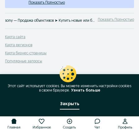
Показать Полностью
Показать Полностью
sony — Продажа объективов ➤ Купить новые или б/у объективы на любые фотоаппараты по привлекательным ценам ☝ Выгодная купля/продажа фототехники на OLX.uz
Карта сайта
Карта регионов
Карта бизнес-страницы
Популярные запросы
Этот сайт использует cookies. Вы можете изменить настройки cookies
в своeм браузере.
Узнать больше
Закрыть
Главная
Избранное
Создать
Чат
Профиль