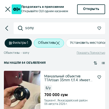
Продолжить в приложении
Открыть
Открывайте OLX одним касанием
sony
Фильтры
·
1
Объективы
Установить местополо
Объективы - sony
Показать Полностью
МЫ НАШЛИ 64 ОБЪЯВЛЕНИЯ
Мануальный объектив
TTArtisan 35mm f/1.4. Имеет
корпус из алюминия
Б/у
700 000 сум
Ташкент, Яккасарайский район
06 августа 2026 г.