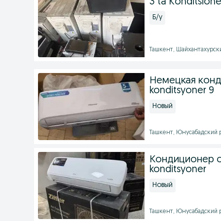
3 ta Konditsione
Б/у
Ташкент, Шайхантахурский
Немецкая конд
konditsyoner 9
Новый
Ташкент, Юнусабадский ра
Кондиционер от
konditsyoner
Новый
Ташкент, Юнусабадский ра