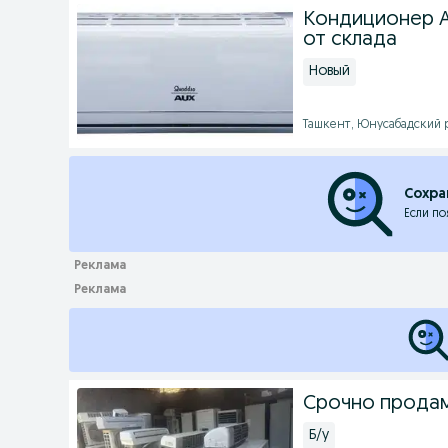
Кондиционер 
от склада
Новый
Ташкент, Юнусабадский ра
Сохра
Если по
Срочно продам
Б/у