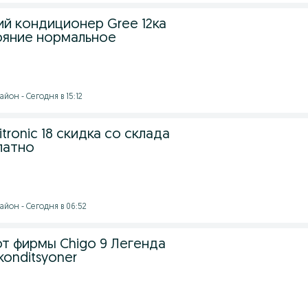
й кондиционер Gree 12ка
ояние нормальное
йон - Сегодня в 15:12
tronic 18 скидка со склада
латно
йон - Сегодня в 06:52
т фирмы Chigo 9 Легенда
onditsyoner