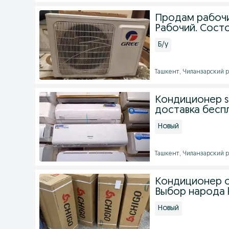
Продам рабочи
Рабочий. Сост
Б/у
Ташкент, Чиланзарский ра
Кондиционер si
доставка бесп
Новый
Ташкент, Чиланзарский ра
Кондиционер о
Выбор народа k
Новый