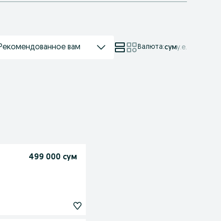
Рекомендованное вам
Валюта
:
сум
у.е.
499 000 сум