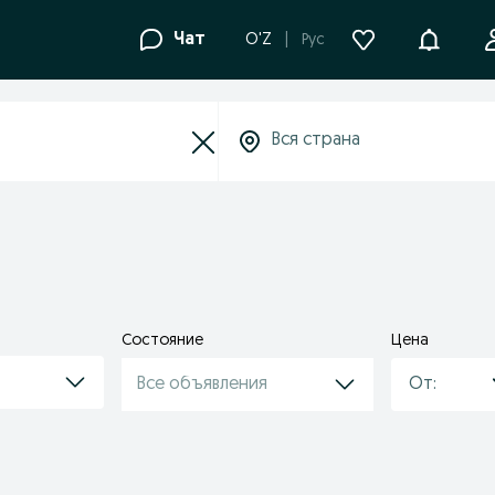
Уведомле
Чат
O'Z
Рус
Состояние
Цена
Все объявления