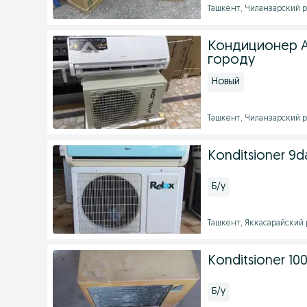
Ташкент, Чиланзарский ра
Кондиционер A
городу
Новый
Ташкент, Чиланзарский р
Konditsioner 9
Б/у
Ташкент, Яккасарайский ра
Konditsioner 100
Б/у