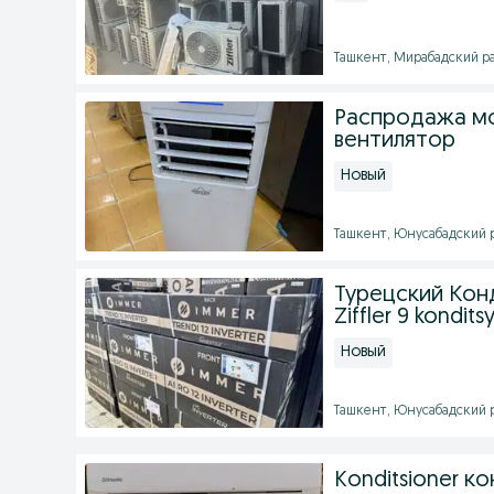
Ташкент, Мирабадский рай
Распродажа мо
вентилятор
Новый
Ташкент, Юнусабадский р
Турецский Кон
Ziffler 9 kondit
Новый
Ташкент, Юнусабадский ра
Konditsioner к