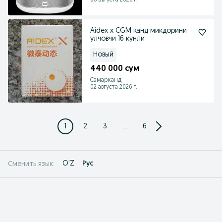
03 августа 2026 г.
Aidex x CGM канд микдорини
улчовчи 16 кунли
Новый
440 000 сум
Самарканд
02 августа 2026 г.
1
2
3
...
6
O'Z
Рус
Сменить язык: