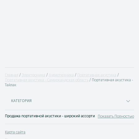
Главная
Электроника
Аудиотехника
Портативная акустика
Портативная акустика - Самаркандская область
Портативная акустика -
Тайлак
КАТЕГОРИЯ
Продажа портативной акустики - широкий ассортимент и выгодные цены на 
Показать Полностью
Карта сайта