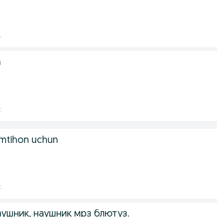
.
n
.
imtihon uchun
.
ушник, наушник мрз блютуз.