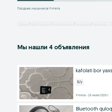
Продажа наушников Учтепа
Главная
Электроника
Аудиотехника
Наушники
Наушники - Д
Мы нашли 4 объявления
kafolati bor yaxs
Б/у
Учтепа - 26 июля 2026 г.
Bluetooth quloq