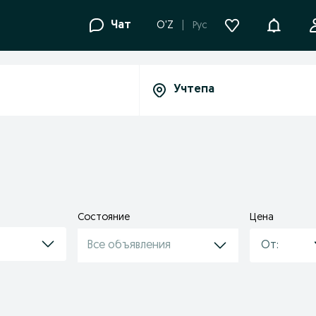
Уведомле
Чат
O'Z
Рус
Состояние
Цена
Все объявления