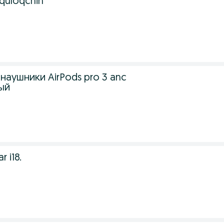
 quloqchin
.
аушники AirPods pro 3 anc
лый
r i18.