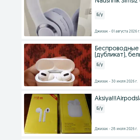
Naushnik Simsiz
Б/у
Джизак - 01 августа 2026 г
Беспроводные н
(дубликат), бе
Б/у
Джизак - 30 июля 2026 г.
Aksiya!!!Airpodsla
Б/у
Джизак - 28 июля 2026 г.