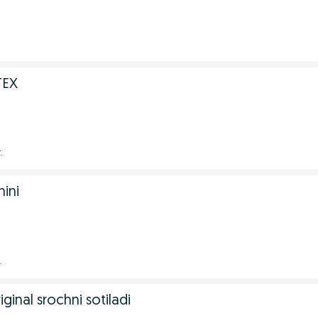
TEX
.
ini
.
ginal srochni sotiladi