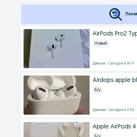
Посм
AirPods Pro2 Ty
Новый
Джизак - Сегодня в 14:17
Airdops apple b
Б/у
Джизак - Сегодня в 11:50
Apple AirPods 4
Б/у