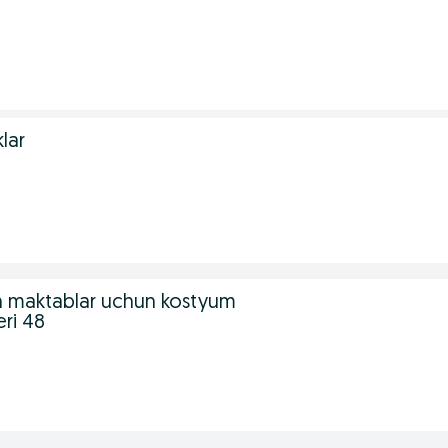
lar
gan maktablar uchun kostyum
eri 48