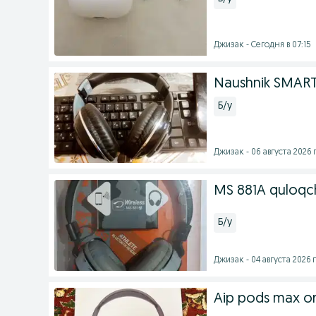
Джизак - Сегодня в 07:15
Naushnik SMAR
Б/у
Джизак - 06 августа 2026 г
MS 881A quloqch
Б/у
Джизак - 04 августа 2026 г
Aip pods max ori