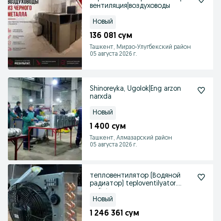
вентиляция|воздуховоды
Новый
136 081 сум
Ташкент, Мирзо-Улугбекский район
05 августа 2026 г.
Shinoreyka, Ugolok|Eng arzon
narxda
Новый
1 400 сум
Ташкент, Алмазарский район
05 августа 2026 г.
тепловентилятор (Водяной
радиатор) teploventilyator.
radiator
Новый
1 246 361 сум