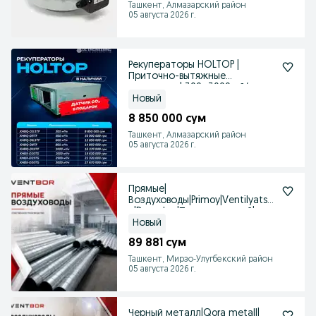
Ташкент, Алмазарский район
05 августа 2026 г.
Рекуператоры HOLTOP |
Приточно-вытяжные
установки | 300–3000 м³/ч
Новый
8 850 000 сум
Ташкент, Алмазарский район
05 августа 2026 г.
Прямые|
Воздуховоды|Primoy|Ventilyatsiy
a|Dumaloq|Прямоугольный|
Новый
89 881 сум
Ташкент, Мирзо-Улугбекский район
05 августа 2026 г.
Черный металл|Qora metall|