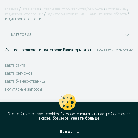
Главная
Дом и сад
Товары для строительства/ремонта
Отопление
Радиаторы отопления
Радиаторы отопления - Наманганская область
Радиаторы отопления - Пап
КАТЕГОРИЯ
Лучшие предложения категории Радиаторы отопления Пап. Большой выбор товаров и услуг по выгодным ценам на OLX! Множество предложений на OLX.uz!
Показать Полностью
Карта сайта
Карта регионов
Карта бизнес-страницы
Популярные запросы
Этот сайт использует cookies. Вы можете изменить настройки cookies
в своeм браузере.
Узнать больше
Закрыть