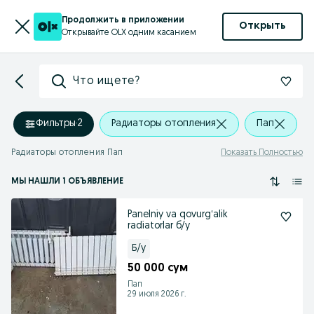
Продолжить в приложении
Открыть
Открывайте OLX одним касанием
Что ищете?
Фильтры
·
2
Радиаторы отопления
Пап
Радиаторы отопления Пап
Показать Полностью
МЫ НАШЛИ 1 ОБЪЯВЛЕНИЕ
Panelniy va qovurgʻalik
radiatorlar б/у
Б/у
50 000 сум
Пап
29 июля 2026 г.