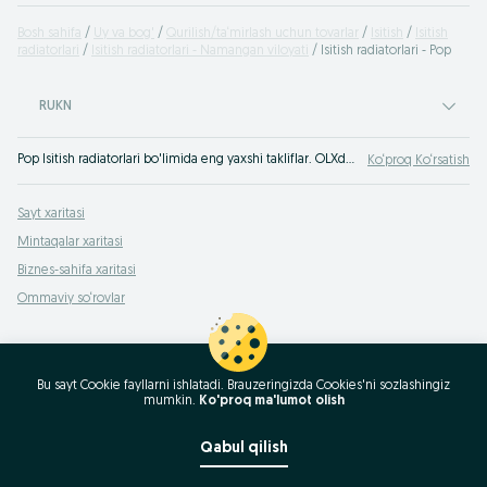
Bosh sahifa
Uy va bog'
Qurilish/ta‘mirlash uchun tovarlar
Isitish
Isitish
radiatorlari
Isitish radiatorlari - Namangan viloyati
Isitish radiatorlari - Pop
RUKN
Pop Isitish radiatorlari bo'limida eng yaxshi takliflar. OLXda hamyonbop narxlarda mahsulot va xizmatlarning katta tanlovi! OLX.uz da ko'plab takliflar!
Ko‘proq Ko‘rsatish
Sayt xaritasi
Mintaqalar xaritasi
Biznes-sahifa xaritasi
Ommaviy so‘rovlar
Bu sayt Cookie fayllarni ishlatadi. Brauzeringizda Cookies'ni sozlashingiz
mumkin.
Ko'proq ma'lumot olish
Qabul qilish