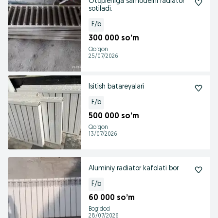
Otopleniga samodelni radiator
sotiladi.
F/b
300 000 so’m
Qo'qon
25/07/2026
Isitish batareyalari
F/b
500 000 so’m
Qo'qon
13/07/2026
Aluminiy radiator kafolati bor
F/b
60 000 so’m
Bogʻdod
28/07/2026