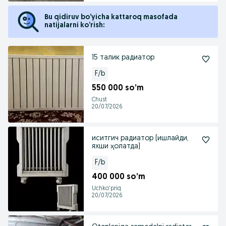
Bu qidiruv bo’yicha kattaroq masofada
natijalarni ko’rish:
15 талик радиатор
F/b
550 000 so’m
Chust
20/07/2026
иситгич радиатор (ишлайди,
яхши ҳолатда)
F/b
400 000 so’m
Uchkoʻpriq
20/07/2026