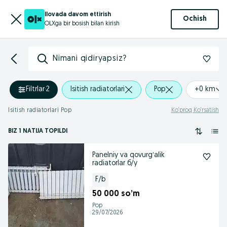
Ilovada davom ettirish
Ochish
OLXga bir bosish bilan kirish
Nimani qidiryapsiz?
Filtrlar
·
2
Isitish radiatorlari
Pop
+0 km
Isitish radiatorlari Pop
Ko‘proq Ko‘rsatish
BIZ 1 NATIJA TOPILDI
Panelniy va qovurgʻalik
radiatorlar б/у
F/b
50 000 so’m
Pop
29/07/2026