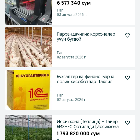
6 577 340 сум
Пап
03 августа 2026 г.
Паррандачилик корхоналар
учун бугдой
Пап
02 августа 2026 г.
Бухгалтер ва финанс. Барча
солик хисоботлар. Тахлил.
Учёт 1С да юритил
Пап
02 августа 2026 г.
Иссикхона (Теплица) ~ Тайёр
БИЗНЕС Сотилади (Иссиқхона,
Issiqxona)
1 793 820 000 сум