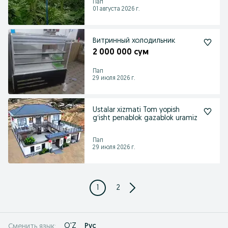
Пап
01 августа 2026 г.
Витринный холодильник
2 000 000 сум
Пап
29 июля 2026 г.
Ustalar xizmati Tom yopish
gʻisht penablok gazablok uramiz
Пап
29 июля 2026 г.
1
2
O'Z
Рус
Сменить язык: