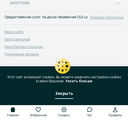
КАТЕГОРИЯ
Предоставление услуг. На доске объявлений OLX.uz Пап легко и быстро мож
Показать Полностью
Карта сайта
Карта регионов
Карта бизнес-страницы
Популярные запросы
Этот сайт использует cookies. Вы можете изменить настройки cookies
в своeм браузере.
Узнать больше
Закрыть
Главная
Избранное
Создать
Чат
Профиль