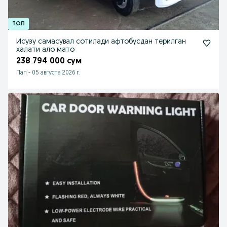
Исузу самасувал сотилади афтобусдан терилган
халати ало мато
238 794 000 сум
Пап
-
05 августа 2026 г.