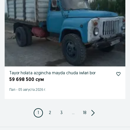
Tayor holata azgincha mayda chuda iwlari bor
59 698 500 сум
Пап
-
05 августа 2026 г.
1
2
3
...
18