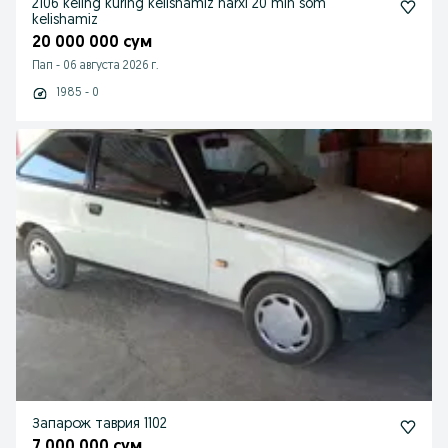
2106 keling kuring kelishamiz narxi 20 mln som
kelishamiz
20 000 000 сум
Пап
-
06 августа 2026 г.
1985 - 0
Запарож таврия 1102
7 000 000 сум