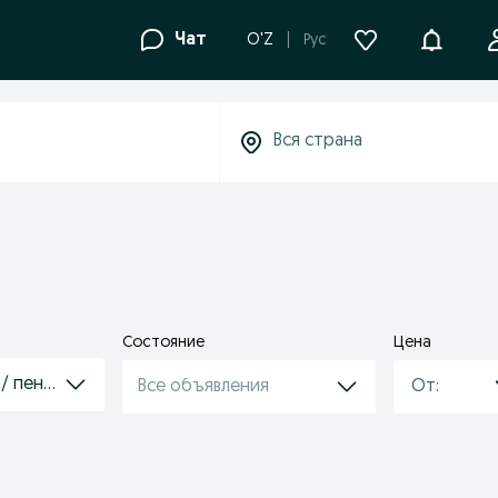
Уведомле
Чат
O'Z
Рус
Состояние
Цена
 / пеноблоки
Все объявления