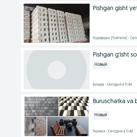
Pishgan gisht y
Нурафшан (Тойтепа) - Сего
Pishgan gʻisht so
Новый
Бухара - Сегодня в 11:44
Buruschatka va 
Новый
Термез - Сегодня в 11:42