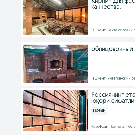
Кирпич для фа
каччества.
Ташкент, Бектемирский ра
облицовочный к
Ташкент, Учтепинский рай
Россиянинг ета
юқори сифатли
Новый
Нурафшан (Тойтепа) - Сего