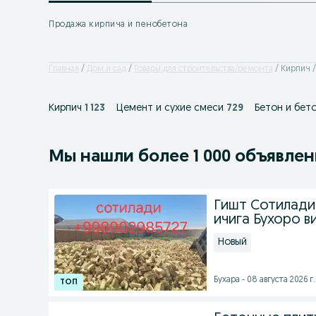
Продажа кирпича и пенобетона
Главная
Дом и сад
Товары для строительства/ремонта
Кирпич /
Кирпич
1 123
Цемент и сухие смеси
729
Бетон и бет
Мы нашли
более
1 000 объявле
Гишт Сотилади
ичига Бухоро в
Новый
Бухара - 08 августа 2026 г.