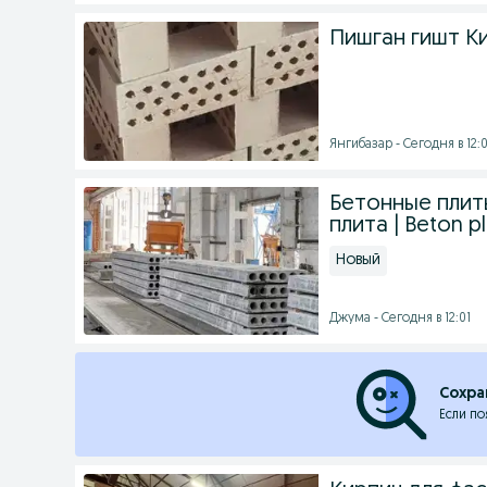
Пишган гишт К
Янгибазар - Сегодня в 12:
Бетонные плиты
плита | Beton pl
Новый
Джума - Сегодня в 12:01
Сохра
Если по