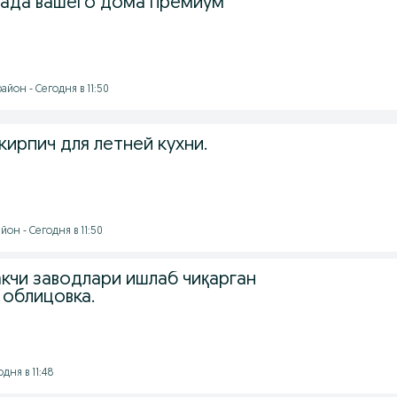
сада вашего дома премиум
йон - Сегодня в 11:50
ирпич для летней кухни.
он - Сегодня в 11:50
кчи заводлари ишлаб чиқарган
 облицовка.
дня в 11:48