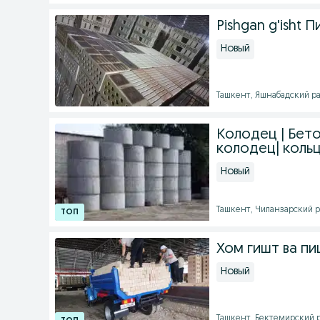
Pishgan g'isht
Новый
Ташкент, Яшнабадский рай
Колодец | Бето
колодец| кольц
Новый
Ташкент, Чиланзарский ра
Хом гишт ва пи
Новый
Ташкент, Бектемирский р