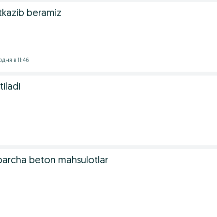
etkazib beramiz
дня в 11:46
tiladi
barcha beton mahsulotlar