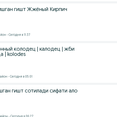
 Пишган гишт Жжёный Кирпич
он - Сегодня в 11:37
нный колодец | калодец | жби
а | kolodes
йон - Сегодня в 05:01
шган гишт сотилади сифати ало
айон - Сегодня в 06:27