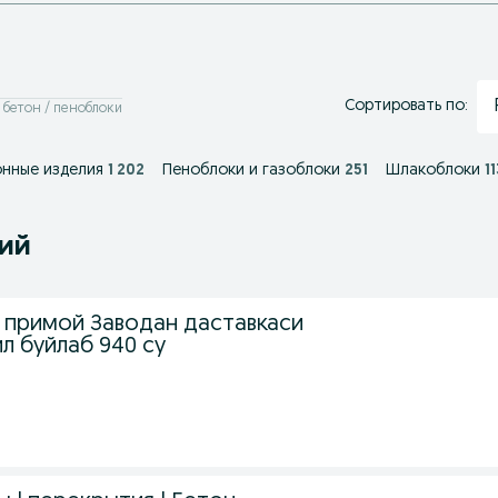
Сортировать по:
 бетон / пеноблоки
онные изделия
1 202
Пеноблоки и газоблоки
251
Шлакоблоки
11
ний
 примой Заводан даставкаси
ил буйлаб 940 су