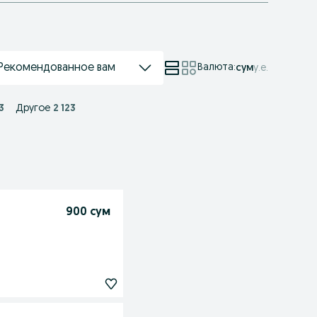
Рекомендованное вам
Валюта
:
сум
у.е.
3
Другое
2 123
900 сум