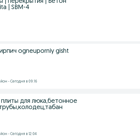
 | перекрытия | Бетон
ita | SBM-4
рпич ogneuporniy gisht
он - Сегодня в 09:16
плиты для люка,бетонное
 трубы,колодец,табан
он - Сегодня в 12:04