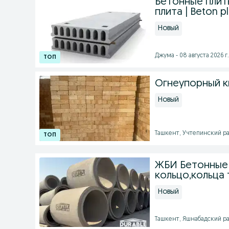
Бетонные плиты
плита | Beton pl
Новый
Джума - 08 августа 2026 г.
Огнеупорный ки
Новый
Ташкент, Учтепинский рай
ЖБИ Бетонные 
кольцо,кольца
Новый
Ташкент, Яшнабадский рай