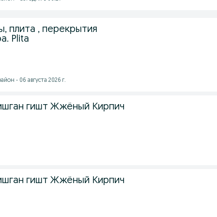
, плита , перекрытия
. Plita
йон - 06 августа 2026 г.
 Пишган гишт Жжёный Кирпич
 Пишган гишт Жжёный Кирпич