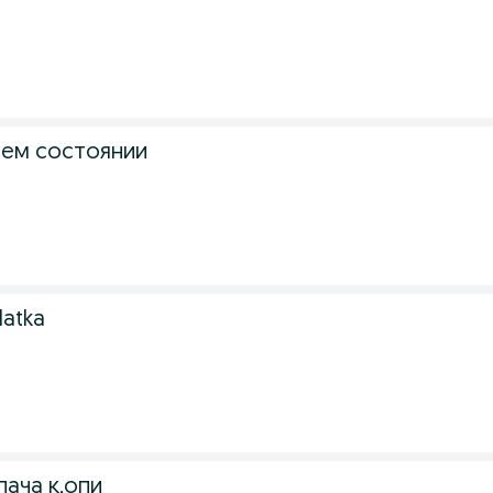
.
шем состоянии
.
latka
.
пача к,опи