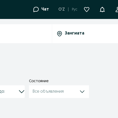
Уведомле
Чат
O'Z
Рус
Состояние
Все объявления