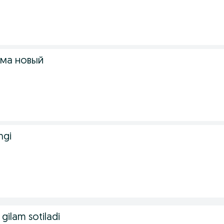
ома новый
ngi
 gilam sotiladi