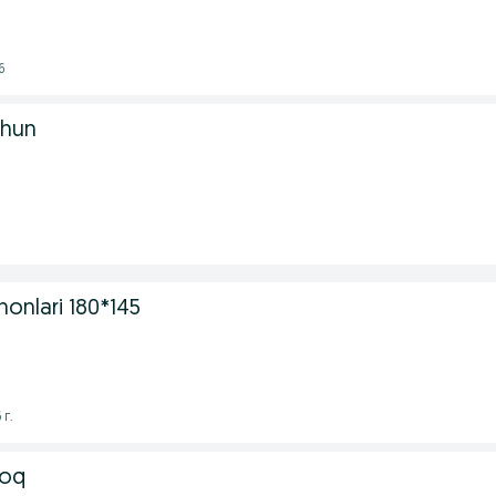
6
chun
honlari 180*145
 г.
 oq