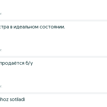
г.
тра в идеальном состоянии.
г.
а продаётся б/у
г.
ihoz sotiladi