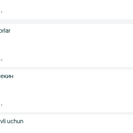
 г.
rlar
 г.
текин
 г.
vli uchun