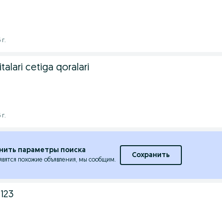
 г.
talari cetiga qoralari
 г.
нить параметры поиска
Сохранить
явятся похожие объявления, мы сообщим.
123