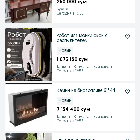
250 000 сум
Бухара
Сегодня в 13:00
Робот для мойки окон с
распылителем,
стеклоочиститель для окон и
стеко
Новый
1 073 160 сум
Ташкент, Юнусабадский район
Сегодня в 12:56
Камин на биотопливе 61*44
Новый
7 154 400 сум
Ташкент, Юнусабадский район
Сегодня в 12:55