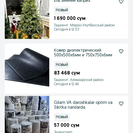
Ель зимний каприз
Новый
1 690 000 сум
Ташкент, Мирзо-Улугбекский район
Сегодня в 12:53
Ковер диэлектрический
500х500х6мм и 750х750х6мм
Новый
83 468 сум
Ташкент, Алмазарский район
Сегодня в 12:46
Gilam VA daroshkalar optim va
Sikitka narxlarda.
Новый
57 000 сум
Эшангузар