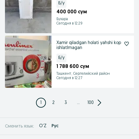
Б/у
400 000 сум
Бухара
Сегодня в 12:29
Xamir qiladgan holati yahshi kop
ishlatlmagan
Б/у
1 788 600 сум
Ташкент, Сергелийский район
Сегодня в 12:27
1
2
3
...
100
O'Z
Рус
Сменить язык: