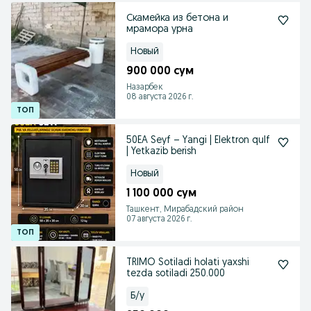
Скамейка из бетона и
мрамора урна
Новый
900 000 сум
Назарбек
08 августа 2026 г.
50EA Seyf – Yangi | Elektron qulf
| Yetkazib berish
Новый
1 100 000 сум
Ташкент, Мирабадский район
07 августа 2026 г.
TRIMO Sotiladi holati yaxshi
tezda sotiladi 250.000
Б/у