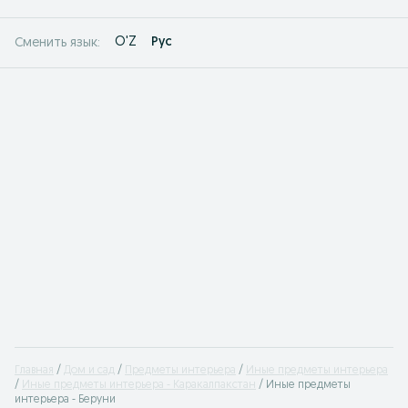
O'Z
Рус
Сменить язык:
Главная
Дом и сад
Предметы интерьера
Иные предметы интерьера
Иные предметы интерьера - Каракалпакстан
Иные предметы
интерьера - Беруни