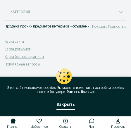
КАТЕГОРИЯ
Продажа прочих предметов интерьера - объявления на OLX.uz Беруни
Показать Полностью
Карта сайта
Карта регионов
Карта бизнес-страницы
Популярные запросы
Этот сайт использует cookies. Вы можете изменить настройки cookies
в своeм браузере.
Узнать больше
Закрыть
Главная
Избранное
Создать
Чат
Профиль