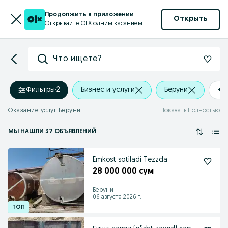
Продолжить в приложении
Открыть
Открывайте OLX одним касанием
Что ищете?
Фильтры
·
2
Бизнес и услуги
Беруни
+0
Оказание услуг Беруни
Показать Полностью
МЫ НАШЛИ 37 ОБЪЯВЛЕНИЙ
Emkost sotiladi Tezzda
28 000 000 сум
Беруни
06 августа 2026 г.