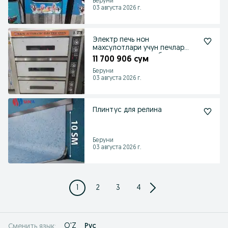
Беруни
03 августа 2026 г.
Электр печь нон
махсулотлари учун печлар
духовка рассрочка болип
11 700 906 сум
толеу
Беруни
03 августа 2026 г.
Плинтус для релина
Беруни
03 августа 2026 г.
1
2
3
4
O'Z
Рус
Сменить язык: