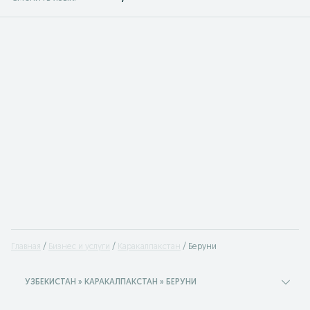
Главная
Бизнес и услуги
Каракалпакстан
Беруни
УЗБЕКИСТАН » КАРАКАЛПАКСТАН » БЕРУНИ