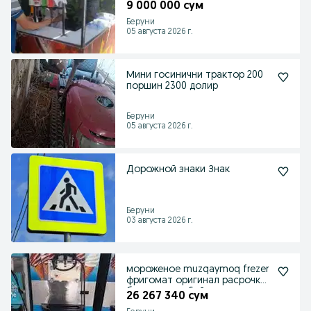
9 000 000 сум
Беруни
05 августа 2026 г.
Мини госинични трактор 200
поршин 2300 долир
Беруни
05 августа 2026 г.
Дорожной знаки Знак
Беруни
03 августа 2026 г.
мороженое muzqaymoq frezer
фригомат оригинал расрочка
болип толеу 6ай
26 267 340 сум