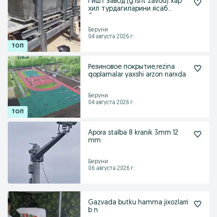
Гишт завод (g'isht zavod) хар
хил турдагиларини ясаб
берамиз
Беруни
04 августа 2026 г.
Резиновое покрытие,rezina
qoplamalar yaxshi arzon narxda
Беруни
04 августа 2026 г.
Apora stalba 8 kranik 3mm 12
mm
Беруни
06 августа 2026 г.
Gazvada butku hamma jixozlarri
b n