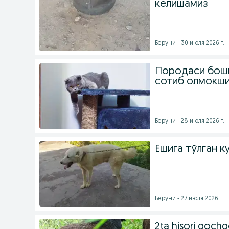
келишамиз
Беруни - 30 июля 2026 г.
Породаси бошк
сотиб олмокши
Беруни - 28 июля 2026 г.
Ёшига тўлган к
Беруни - 27 июля 2026 г.
2ta hisori qochq