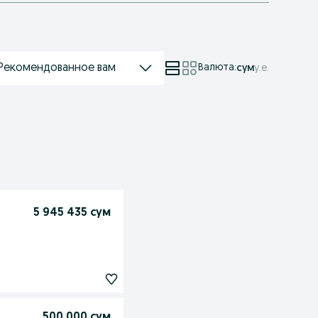
Рекомендованное вам
Валюта
:
сум
у.е.
5 945 435 сум
500 000 сум