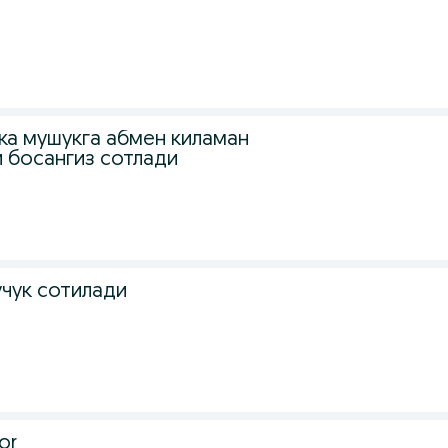
а мушукга абмен киламан
 босангиз сотлади
учук сотилади
or