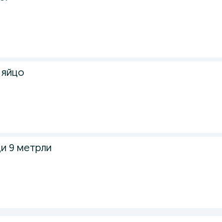
 яйцо
и 9 метрли