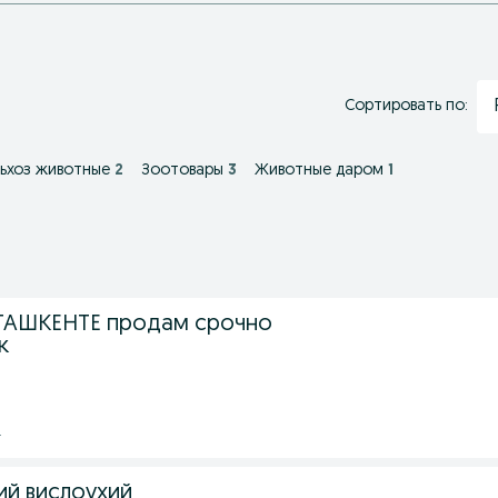
Сортировать по:
ьхоз животные
2
Зоотовары
3
Животные даром
1
ТАШКЕНТЕ продам срочно
к
.
ий вислоухий