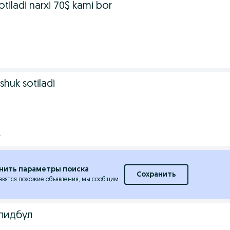
tiladi narxi 70$ kami bor
.
shuk sotiladi
.
нить параметры поиска
Сохранить
явятся похожие объявления, мы сообщим.
пидбул