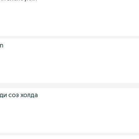
un
ди соз холда
.