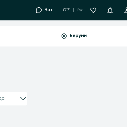
Уведомле
Чат
O'Z
Рус