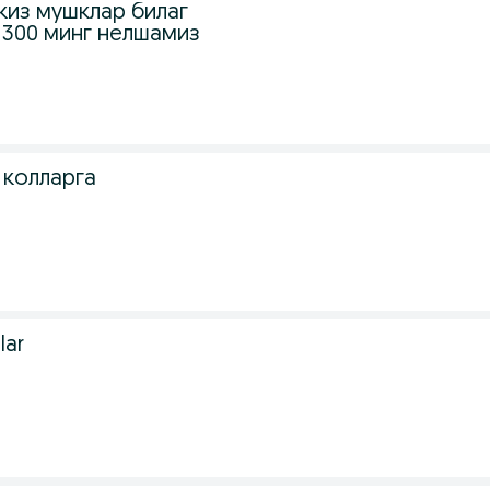
киз мушклар билаг
 300 минг нелшамиз
 колларга
lar