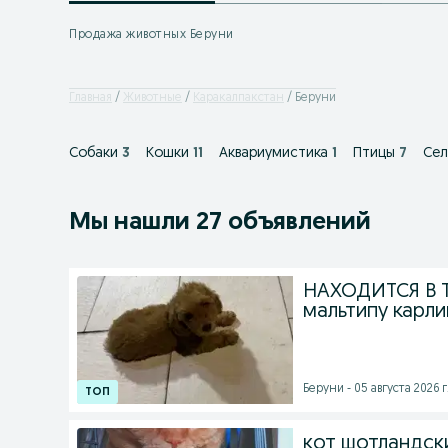
Продажа животных Беруни
Главная
Животные
Каракалпакстан
Беруни
Собаки
3
Кошки
11
Аквариумистика
1
Птицы
7
Сел
Мы нашли 27 объявлений
НАХОДИТСЯ В 
мальтипу карли
Беруни - 05 августа 2026 г
кот шотландск