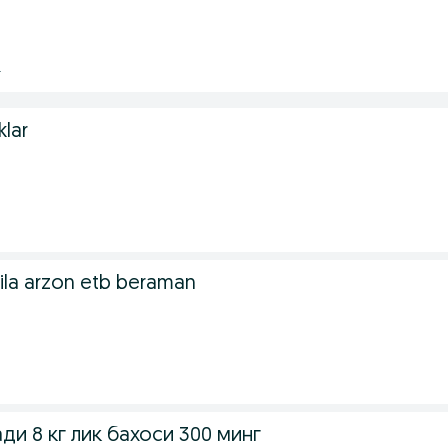
.
lar
hila arzon etb beraman
ди 8 кг лик бахоси 300 минг