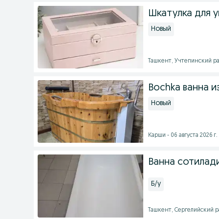
Шкатулка для 
Новый
Ташкент, Учтепинский рай
Bochka ванна и
Новый
Карши - 06 августа 2026 г.
Ванна сотилади
Б/у
Ташкент, Сергелийский рай