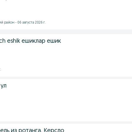
 район - 06 августа 2026 г.
tech eshik ешиклар ешик
.
тул
бель из ротанга, Керсло