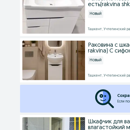
есть(rakvina shka
Новый
Ташкент, Учтепинский рай
Раковина с шка
rakvina) С сиф
Новый
Ташкент, Учтепинский рай
Сохра
Если по
Шкафчик для в
влагастойкий 