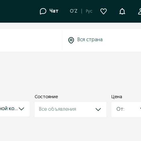
Уведомле
Чат
O'Z
Рус
Состояние
Цена
нной комнаты
Все объявления