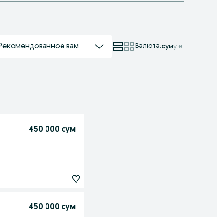
Рекомендованное вам
Валюта
:
сум
у.е.
450 000 сум
450 000 сум