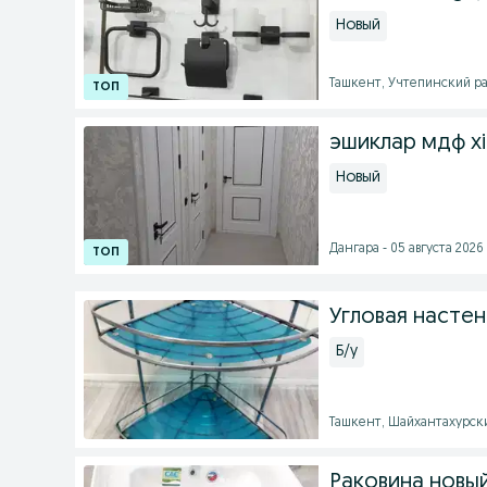
Новый
Ташкент, Учтепинский рай
эшиклар мдф xit
Новый
Дангара - 05 августа 2026 
Угловая настен
Б/у
Ташкент, Шайхантахурски
Раковина новы