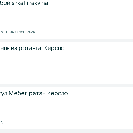
ой shkafli rakvina
он - 04 августа 2026 г.
бель из ротанга, Керсло
 стул Мебел ратан Керсло
 г.