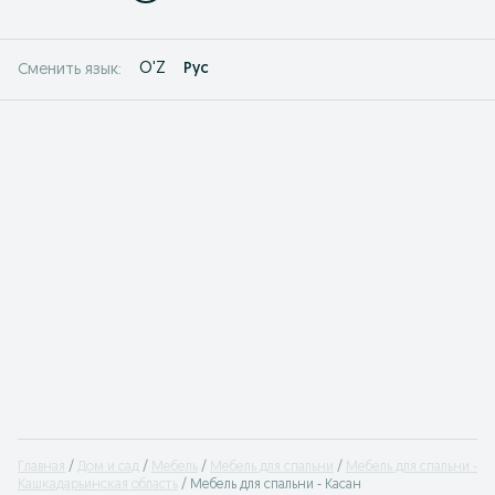
O'Z
Рус
Сменить язык:
Главная
Дом и сад
Мебель
Мебель для спальни
Мебель для спальни -
Кашкадарьинская область
Мебель для спальни - Касан