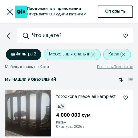
Продолжить в приложении
Открыть
Открывайте OLX одним касанием
Что ищете?
Фильтры
·
2
Мебель для спальни
Касан
Мебель в спальню Касан
Показать Полностью
МЫ НАШЛИ 9 ОБЪЯВЛЕНИЙ
Yotoqxona mebellari kamplekt
Б/у
4 000 000 сум
Касан
07 августа 2026 г.