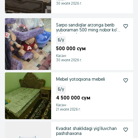
30 июля 2026 г.
Sarpo sandiqlar arzonga berib
yuboraman 500 ming nobor ko'p
telegramda
Б/у
500 000 сум
Касан
30 июля 2026 г.
Mebel yotoqxona mebeli
Б/у
4 500 000 сум
Касан
21 июля 2026 г.
Kvadrat shaklidagi yig'iluvchan
pashshaxona