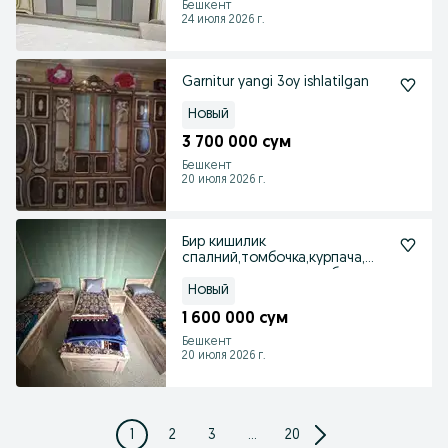
Бешкент
24 июля 2026 г.
Garnitur yangi 3oy ishlatilgan
Новый
3 700 000 сум
Бешкент
20 июля 2026 г.
Бир кишилик
спалний,томбочка,курпача,
адял, естик, пакревал билан
комп
Новый
1 600 000 сум
Бешкент
20 июля 2026 г.
1
2
3
...
20