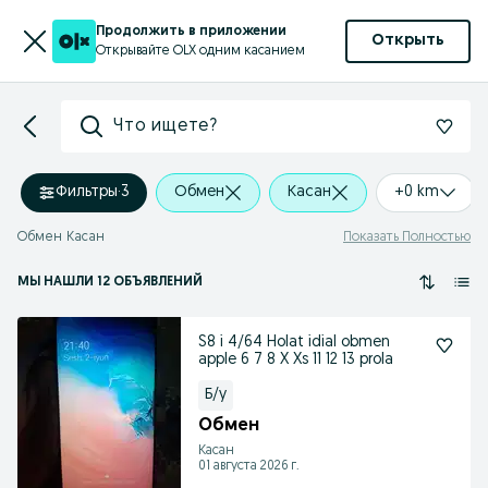
Продолжить в приложении
Открыть
Открывайте OLX одним касанием
Что ищете?
Фильтры
·
3
Обмен
Касан
+0 km
Обмен Касан
Показать Полностью
МЫ НАШЛИ 12 ОБЪЯВЛЕНИЙ
S8 i 4/64 Holat idial obmen
apple 6 7 8 X Xs 11 12 13 prola
Б/у
Обмен
Касан
01 августа 2026 г.