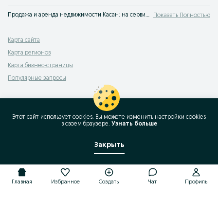
Продажа и аренда недвижимости Касан: на сервисе объявлений OLX.uz Касан можно выгодно продать или купить недвижимость! OLX знает все о покупке жилья!
Показать Полностью
Карта сайта
Карта регионов
Карта бизнес-страницы
Популярные запросы
Этот сайт использует cookies. Вы можете изменить настройки cookies
в своeм браузере.
Узнать больше
Закрыть
Главная
Избранное
Создать
Чат
Профиль