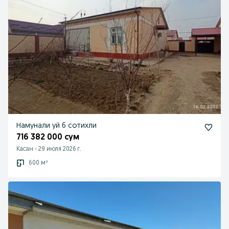
Намунали уй 6 сотихли
716 382 000 сум
Касан
-
29 июля 2026 г.
600 м²