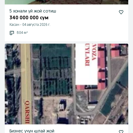
5 хонали уй жой сотиш
340 000 000 сум
Касан
-
04 августа 2026 г.
804 м²
Бизнес учун қулай жой