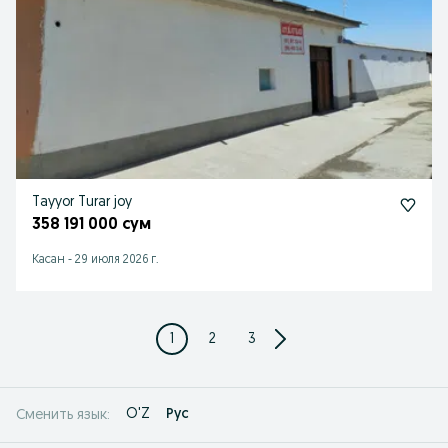
Tayyor Turar joy
358 191 000 сум
Касан
-
29 июля 2026 г.
1
2
3
O'Z
Рус
Сменить язык: