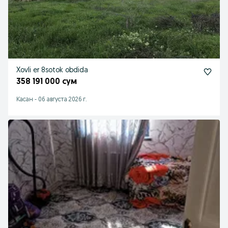
Xovli er 8sotok obdida
358 191 000 сум
Касан
-
06 августа 2026 г.