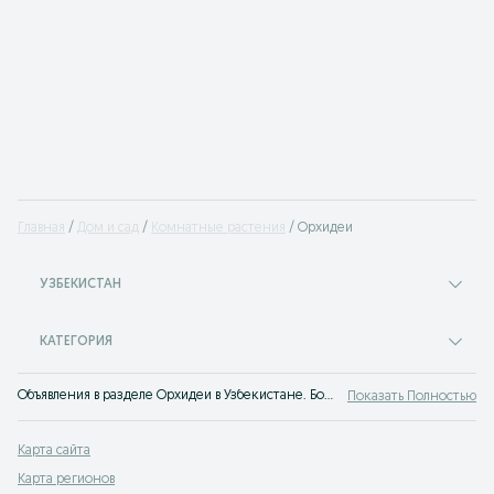
Главная
Дом и сад
Комнатные растения
Орхидеи
УЗБЕКИСТАН
КАТЕГОРИЯ
Объявления в разделе Орхидеи в Узбекистане. Большой выбор товаров и услуг по выгодным ценам на OLX! Лучшие предложения ждут тебя на OLX.uz!
Показать Полностью
Карта сайта
Карта регионов