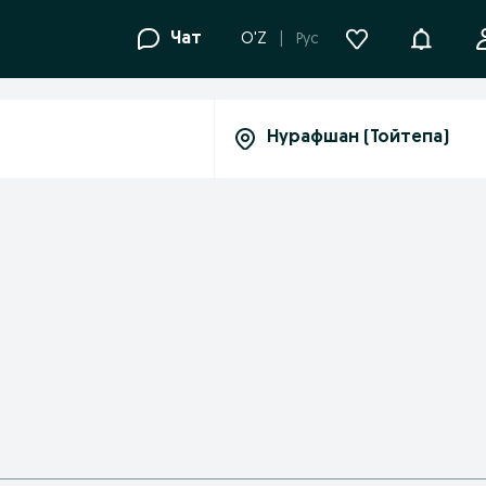
Уведомле
Чат
O'Z
Рус