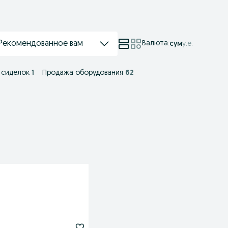
Рекомендованное вам
Валюта
:
сум
у.е.
/ сиделок
1
Продажа оборудования
62