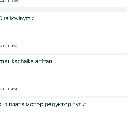
одня в 13:56
O'ra kovlaymiz
дня в 14:37
zmati kachalka artizan
дня в 14:31
нт плата мотор редуктор пульт