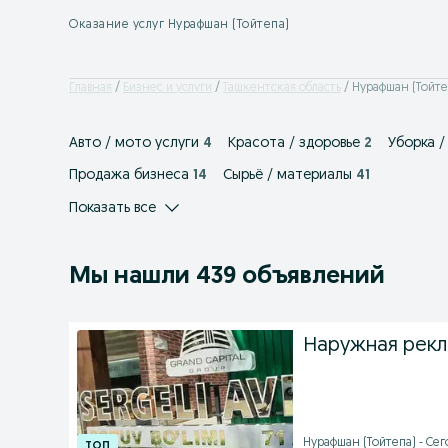
Оказание услуг Нурафшан (Тойтепа)
Главная
Бизнес и услуги
Ташкентская область
Нурафшан (Тойте
Авто / мото услуги
4
Красота / здоровье
2
Уборка /
Продажа бизнеса
14
Сырьё / материалы
41
Показать все
Мы нашли 439 объявлений
Наружная рекл
Нурафшан (Тойтепа) - Сег