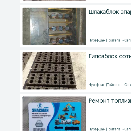
Шлакаблок апа
Нурафшан (Тойтепа) - Сего
Гипсаблок сот
Нурафшан (Тойтепа) - Сег
Ремонт топлив
Нурафшан (Тойтепа) - Сег