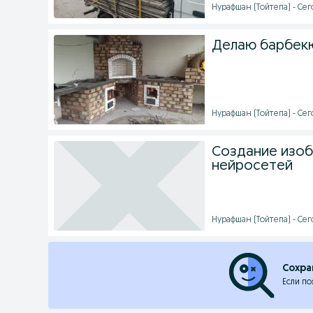
Нурафшан (Тойтепа) - Сег
Делаю барбекю
Нурафшан (Тойтепа) - Сего
Создание изоб
нейросетей
Нурафшан (Тойтепа) - Сего
Сохра
Если по