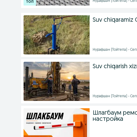
Нурафшан (Тойтепа) - Сег
Suv chiqaramiz 
Нурафшан (Тойтепа) - Сего
Suv chiqarish xi
Нурафшан (Тойтепа) - Сего
Шлагбаум ремо
настройка