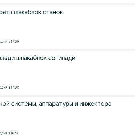
рат шлакаблок станок
дня в 17:09
илади шлакаблок сотилади
одня в 17:08
ной системы, аппаратуры и инжектора
одня в 16:56