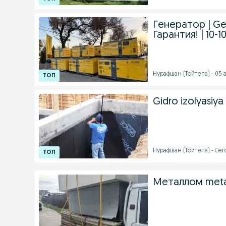
Генератор | Ge
Гарантия! | 10-1
Нурафшан (Тойтепа) - 05 а
Gidro izolyasiya
Нурафшан (Тойтепа) - Сего
Металлом meta