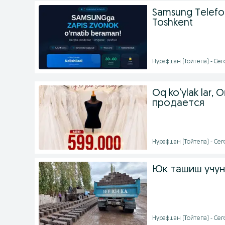
Samsung Telefonl
Toshkent
Нурафшан (Тойтепа) - Сего
Oq ko’ylak lar,
продается
Нурафшан (Тойтепа) - Сего
Юк ташиш учун
Нурафшан (Тойтепа) - Сего