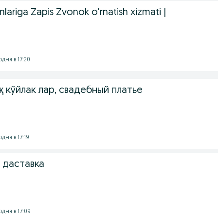
ariga Zapis Zvonok o'rnatish xizmati |
дня в 17:20
 Оқ кўйлак лар, свадебный платье
дня в 17:19
 даставка
дня в 17:09