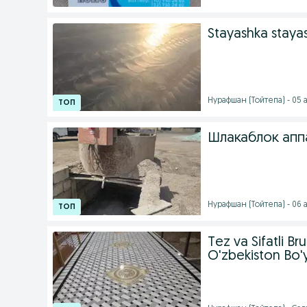
Stayashka staya
Нурафшан (Тойтепа) - 05 а
Шлакаблок апп
Нурафшан (Тойтепа) - 06 а
Tez va Sifatli Br
O'zbekiston Bo'y