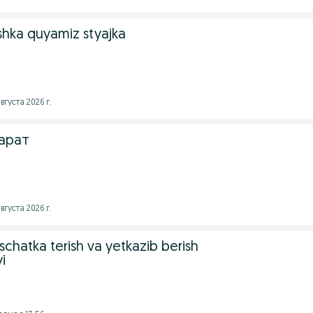
shka quyamiz styajka
вгуста 2026 г.
арат
вгуста 2026 г.
uschatka terish va yetkazib berish
i