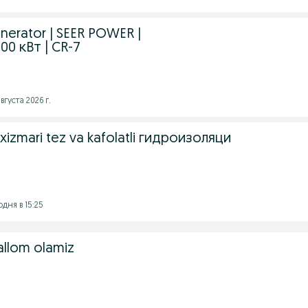
nerator | SEER POWER |
000 кВт | CR-7
вгуста 2026 г.
 xizmari tez va kafolatli гидроизоляци
дня в 15:25
llom olamiz