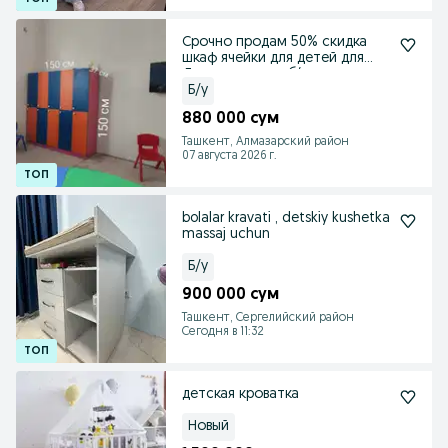
Срочно продам 50% скидка
шкаф ячейки для детей для
Детского сада б/у с
Б/у
880 000 сум
Ташкент, Алмазарский район
07 августа 2026 г.
bolalar kravati , detskiy kushetka
massaj uchun
Б/у
900 000 сум
Ташкент, Сергелийский район
Сегодня в 11:32
детская кроватка
Новый