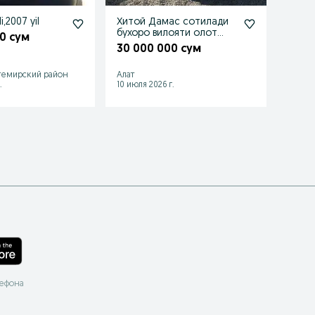
i,2007 yil
Хитой Дамас сотилади
Ssang
бухоро вилояти олот
0 сум
13 1
туманида
30 000 000 сум
темирский район
Алат
Ташке
.
10 июля 2026 г.
21 июля
лефона