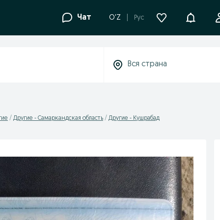
Уведомле
Чат
O'Z
Рус
гие
Другие - Самаркандская область
Другие - Кушрабад