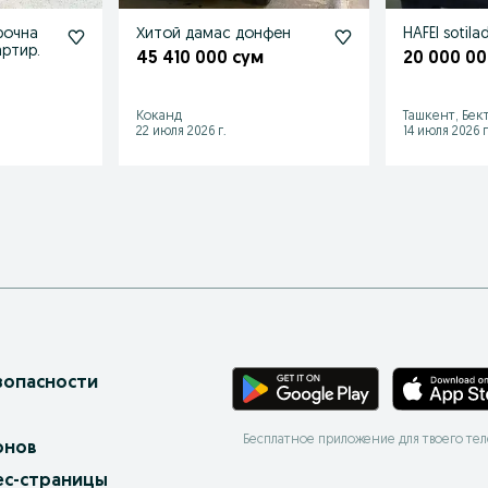
рочна
Хитой дамас донфен
HAFEI sotilad
артир.
45 410 000 сум
20 000 00
Коканд
Ташкент, Бек
22 июля 2026 г.
14 июля 2026 г
зопасности
Бесплатное приложение для твоего те
онов
ес-страницы