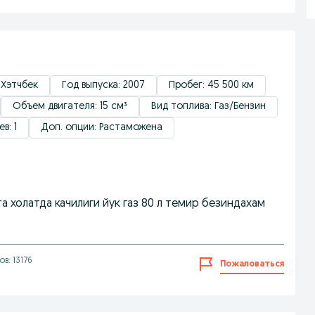
 Хэтчбек
Год выпуска: 2007
Пробег: 45 500 км
Объем двигателя: 15 см³
Вид топлива: Газ/Бензин
в: 1
Доп. опции: Растаможена
 холатда качилиги йук газ 80 л темир безиндахам
в: 13176
Пожаловаться