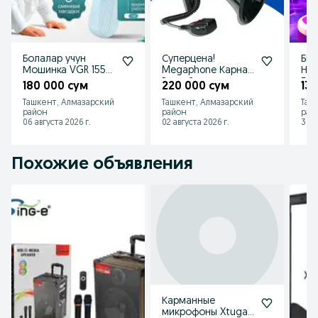
Болалар учун
Суперцена!
БЕП
Мошинка VGR 155
Megaphone Карнай
Но
паст шовқинли ва
Ручной
Бес
180 000 сум
220 000 сум
13
хавфсиз , soch
Громкоговоритель
кла
Ташкент, Алмазарский
Ташкент, Алмазарский
Таш
moshinka
Мегафон, рупор.
uet
район
район
рай
06 августа 2026 г.
02 августа 2026 г.
31 и
Похожие объявления
Карманные
микрофоны Xtuga