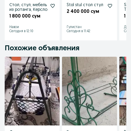
Стол, стул, мебель
Stol stul стол стул
Sto
из ротанга, Керсло
TAB
2 400 000 сум
1 800 000 сум
1 
Навои
Гулистан
Ден
Сегодня в 12:10
Сегодня в 11:42
Сего
Похожие объявления