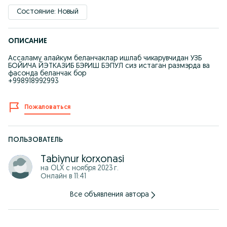
Состояние: Новый
ОПИСАНИЕ
Ассаламу алайкум беланчаклар ишлаб чикарувчидан УЗБ
БОЙИЧА ЙЭТКАЗИБ БЭРИШ БЭПУЛ сиз истаган размэрда ва
фасонда беланчак бор
+998918992993
Пожаловаться
ПОЛЬЗОВАТЕЛЬ
Tabiynur korxonasi
на OLX с
ноября 2023 г.
Онлайн в 11:41
Все объявления автора