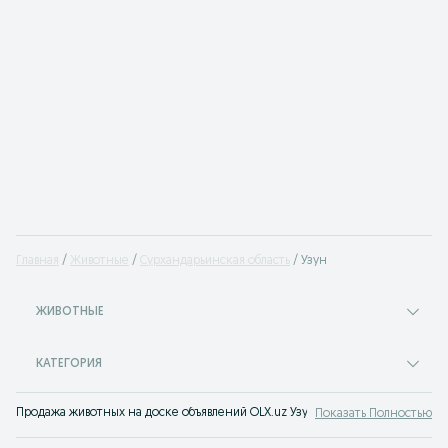
Главная
Животные
Сурхандарьинская область
Узун
ЖИВОТНЫЕ
КАТЕГОРИЯ
Продажа животных на доске объявлений OLX.uz Узун. Заведи себе питомца!
Показать Полностью