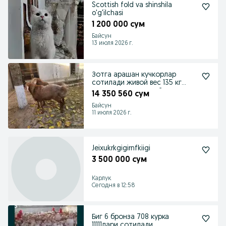
Scottish fold va shinshila
o'g'ilchasi
1 200 000 сум
Байсун
13 июля 2026 г.
Зотга арашан кучкорлар
сотилади живой вес 135 кг
тозза арашан живой в
14 350 560 сум
Байсун
11 июля 2026 г.
Jeixukrkgigirnfkiigi
3 500 000 сум
Карлук
Сегодня в 12:58
Биг 6 бронза 708 курка
11111лари сотилади