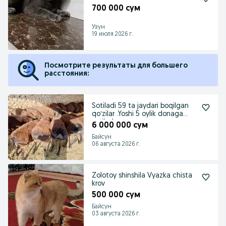
700 000 сум
Узун
19 июля 2026 г.
Посмотрите результаты для большего
расстояния:
Sotiladi 59 ta jaydari boqilgan
qoʻzilar .Yoshi 5 oylik donaga
sotilad
6 000 000 сум
Байсун
06 августа 2026 г.
Zolotoy shinshila Vyazka chista
krov
500 000 сум
Байсун
03 августа 2026 г.