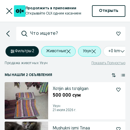
Продолжить в приложении
Открыть
Открывайте OLX одним касанием
Что ищете?
Фильтры
·
2
Животные
Узун
+0 km
Продажа животных Узун
Показать Полностью
МЫ НАШЛИ 2 ОБЪЯВЛЕНИЯ
Xoʻrjin aks toʻqilgan
500 000 сум
Узун
21 июля 2026 г.
Mushukni ismi Tinaa