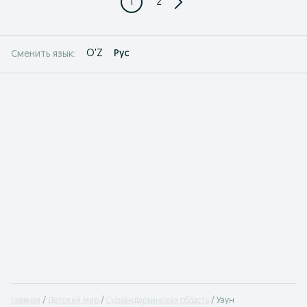
1
2
O'Z
Рус
Сменить язык:
Главная
Детский мир
Сурхандарьинская область
Узун