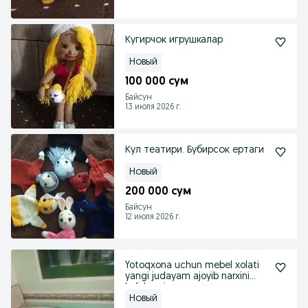
Кугирчок игрушкалар
Новый
100 000 сум
Байсун
13 июля 2026 г.
Кул театири. Бубирсок ертаги
Новый
200 000 сум
Байсун
12 июля 2026 г.
Yotoqxona uchun mebel xolati
yangi judayam ajoyib narxini
kelishamiz
Новый