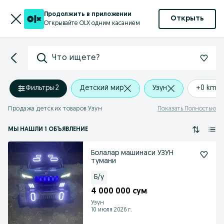
Продолжить в приложении
Открыть
Открывайте OLX одним касанием
Что ищете?
Фильтры
·
2
Детский мир
Узун
+0 km
Продажа детских товаров Узун
Показать Полностью
МЫ НАШЛИ 1 ОБЪЯВЛЕНИЕ
Болалар машинаси УЗУН
тумани
Б/у
4 000 000 сум
Узун
10 июля 2026 г.