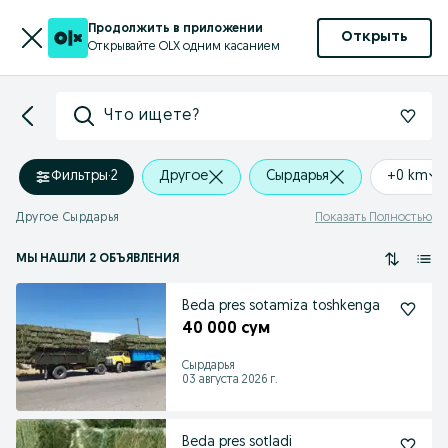
Продолжить в приложении
Открыть
Открывайте OLX одним касанием
Что ищете?
Фильтры
·
2
Другое
Cырдарья
+0 km
Другое Cырдарья
Показать Полностью
МЫ НАШЛИ 2 ОБЪЯВЛЕНИЯ
Beda pres sotamiza toshkenga
40 000 сум
Cырдарья
03 августа 2026 г.
Beda pres sotladi