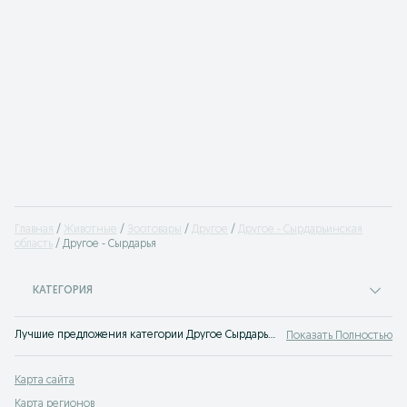
Главная
Животные
Зоотовары
Другое
Другое - Сырдарьинская
область
Другое - Cырдарья
КАТЕГОРИЯ
Лучшие предложения категории Другое Cырдарья. Большой выбор товаров и услуг по выгодным ценам на OLX! Множество предложений на OLX.uz!
Показать Полностью
Карта сайта
Карта регионов