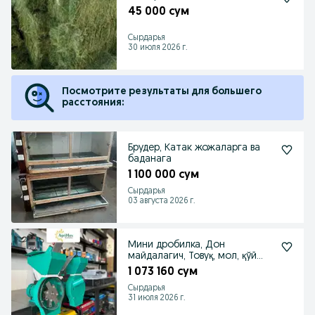
45 000 сум
Cырдарья
30 июля 2026 г.
Посмотрите результаты для большего
расстояния:
Брудер, Катак жожаларга ва
баданага
1 100 000 сум
Сырдарья
03 августа 2026 г.
Мини дробилка, Дон
майдалагич, Товуқ, мол, қўй
емлари учун
1 073 160 сум
Сырдарья
31 июля 2026 г.