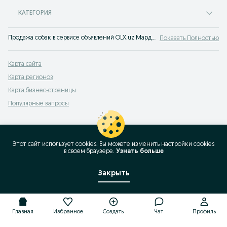
КАТЕГОРИЯ
Продажа собак в сервисе объявлений OLX.uz Марджанбулак. Заведи себе друга! Покупай щенка на OLX (ранее Torg)!
Показать Полностью
Карта сайта
Карта регионов
Карта бизнес-страницы
Популярные запросы
Этот сайт использует cookies. Вы можете изменить настройки cookies
в своeм браузере.
Узнать больше
Закрыть
Главная
Избранное
Создать
Чат
Профиль