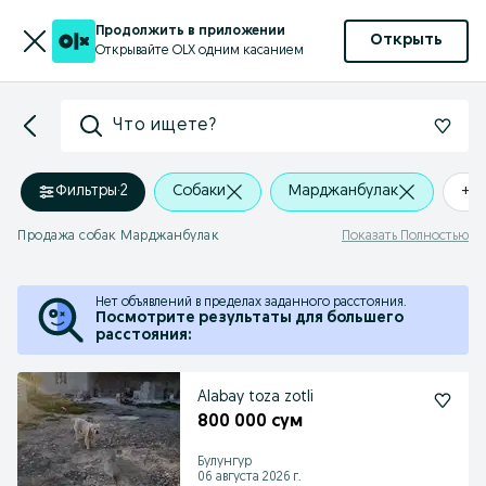
Продолжить в приложении
Открыть
Открывайте OLX одним касанием
Что ищете?
Фильтры
·
2
Собаки
Марджанбулак
+0
Продажа собак Марджанбулак
Показать Полностью
Нет объявлений в пределах заданного расстояния.
Посмотрите результаты для большего
расстояния:
Alabay toza zotli
800 000 сум
Булунгур
06 августа 2026 г.