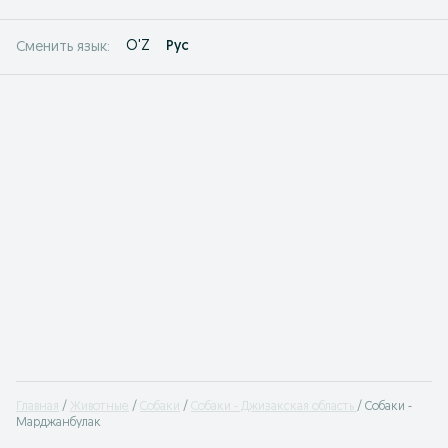
O'Z
Рус
Сменить язык:
Главная
Животные
Собаки
Собаки - Джизакская область
Собаки -
Марджанбулак