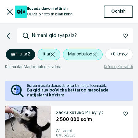
Ilovada davom ettirish
Ochish
OLXga bir bosish bilan kirish
Nimani qidiryapsiz?
Filtrlar
·
2
Itlar
Marjonbuloq
+0 km
Kuchuklar Marjonbuloq savdosi
Ko‘proq Ko‘rsatish
Biz bu masofa doirasida biror bir natija topmadik.
Bu qidiruv bo’yicha kattaroq masofada
natijalarni ko’rish:
Хаски Хатико ИТ кучук
2 500 000 so’m
G'allaorol
07/08/2026