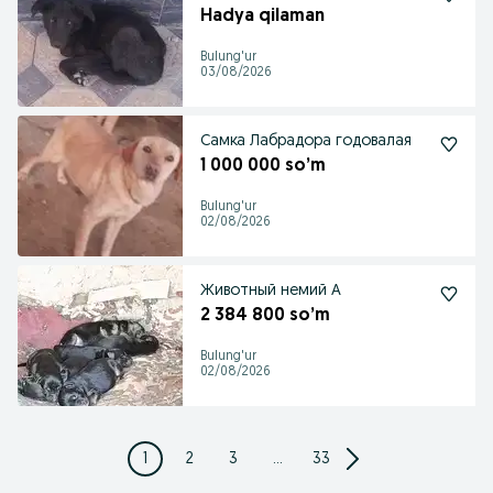
Hadya qilaman
Bulung'ur
03/08/2026
Самка Лабрадора годовалая
1 000 000 so’m
Bulung'ur
02/08/2026
Животный немий А
2 384 800 so’m
Bulung'ur
02/08/2026
1
2
3
...
33