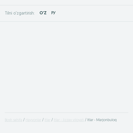
O'Z
РУ
Tilni o'zgartirish:
Bosh sahifa
Hayvonlar
Itlar
Itlar - Jizzax viloyati
Itlar - Marjonbuloq