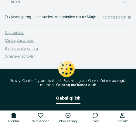
RUKN
Olx (avvalgi torg) -itlar savdosi Marjonbuloq olx.uz Marjonbuloq e‘lonlar taxtasida. Yangi do‘st ortir! Kuchukni olx.uzda xarid qil!
Ko‘proq Ko‘rsatish
Sayt xaritasi
Mintaqalar xaritasi
Biznes-sahifa xaritasi
Ommaviy so‘rovlar
Bu sayt Cookie fayllarni ishlatadi. Brauzeringizda Cookies'ni sozlashingiz
mumkin.
Ko'proq ma'lumot olish
Qabul qilish
E'lonlar
Saralangan
E'lon bering
Chat
Profilim