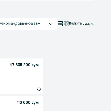
Рекомендованное вам
Валюта
:
сум
у.е.
47 835 200 сум
110 000 сум