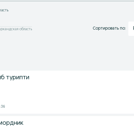
ласть
Сортировать по:
аркандская область
йб турипти
:36
амордник