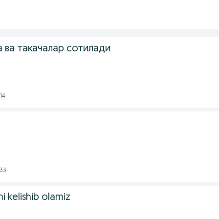
а ва такачалар сотилади
14
:33
ni kelishib olamiz