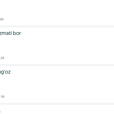
:04
izmati bor
:28
ug'oz
:54
.