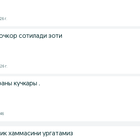
26 г.
очкор сотилади зоти
26 г.
аны кучкары .
:46
лик хаммасини ургатамиз