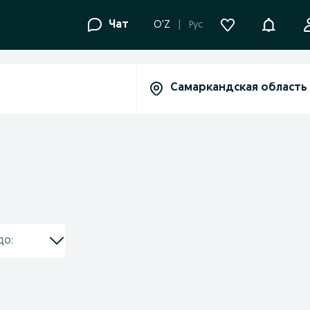
Уведомле
Чат
O'Z
Рус