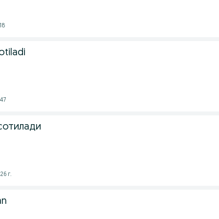
18
tiladi
:47
 сотилади
26 г.
an