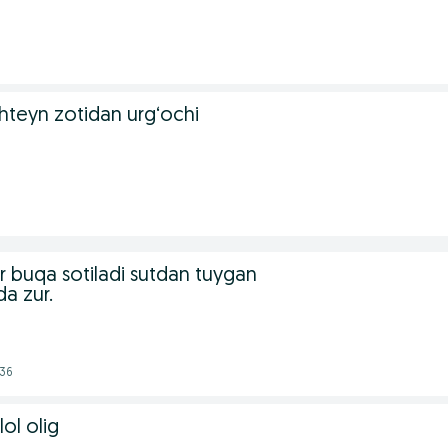
hteyn zotidan urg‘ochi
r buqa sotiladi sutdan tuygan
a zur.
:36
ol olig