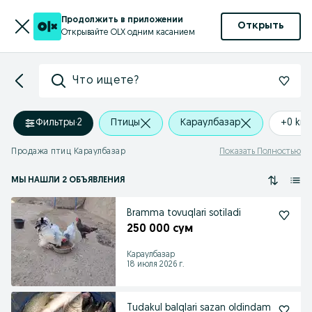
Продолжить в приложении
Открыть
Открывайте OLX одним касанием
Что ищете?
Фильтры
·
2
Птицы
Караулбазар
+0 km
Продажа птиц Караулбазар
Показать Полностью
МЫ НАШЛИ 2 ОБЪЯВЛЕНИЯ
Bramma tovuqlari sotiladi
250 000 сум
Караулбазар
18 июля 2026 г.
Tudakul balqlari sazan oldindam