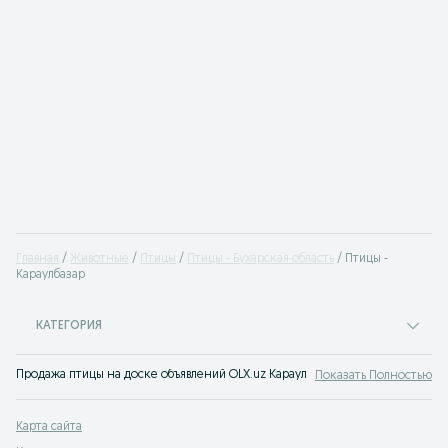
Главная
Животные
Птицы
Птицы - Бухарская область
Птицы -
Караулбазар
КАТЕГОРИЯ
Продажа птицы на доске объявлений OLX.uz Караулбазар. Покупайте птенцов
Показать Полностью
Карта сайта