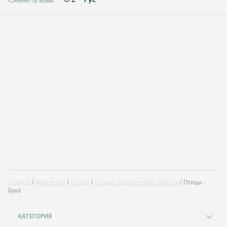
O'Z
Рус
Сменить язык:
Главная
Животные
Птицы
Птицы - Ташкентская область
Птицы -
Бука
КАТЕГОРИЯ