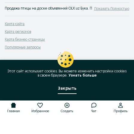
Продажа птицы на доске объявлений OLX.uz Бука. Покупайте птенцов на OLX
Показать Полностью
Карта сайта
Карта регионов
Карта бизнес-страницы
Популярные запросы
Этот сайт использует cookies. Вы можете изменить настройки cookies
в своeм браузере.
Узнать больше
Закрыть
Главная
Избранное
Создать
Чат
Профиль