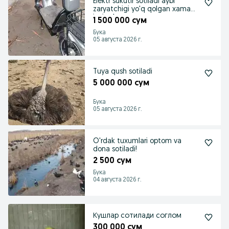
Elektr sukutir sotiladi aybi
zaryatchigi yo'q qolgan xama
joyi so'z
1 500 000 сум
Бука
05 августа 2026 г.
Tuya qush sotiladi
5 000 000 сум
Бука
05 августа 2026 г.
O'rdak tuxumlari optom va
dona sotiladi!
2 500 сум
Бука
04 августа 2026 г.
Кушлар сотилади соглом
300 000 сум