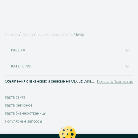
Главная
Работа
Ташкентская область
Бука
РАБОТА
КАТЕГОРИЯ
Объявления о вакансиях и резюме на OLX.uz Бука. Пора найти работу - тысячи работодателей Узбекистана ищут вас!
Показать Полностью
Карта сайта
Карта регионов
Карта бизнес-страницы
Популярные запросы