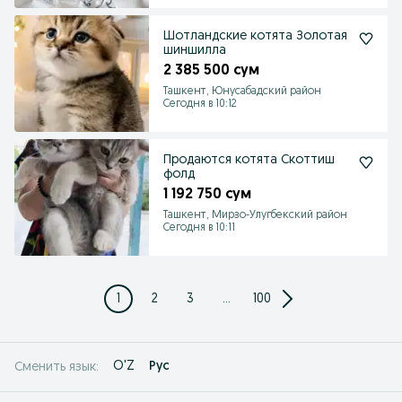
Шотландские котята Золотая
шиншилла
2 385 500 сум
Ташкент, Юнусабадский район
Сегодня в 10:12
Продаются котята Скоттиш
фолд
1 192 750 сум
Ташкент, Мирзо-Улугбекский район
Сегодня в 10:11
1
2
3
...
100
O'Z
Рус
Сменить язык: