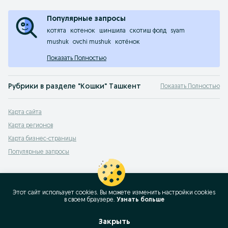
Популярные запросы
котята
котенок
шиншила
скотиш фолд
syam
mushuk
ovchi mushuk
котёнок
Показать Полностью
Рубрики в разделе "Кошки" Ташкент
Показать Полностью
Абиссинская
,
Американский керл
,
Бенгальская
,
Британская длинношерстн
Карта сайта
Продажа кошек на доске объявлений OLX.uz Ташкент. Заведи себе друга! По
Карта регионов
Карта бизнес-страницы
Популярные запросы
Этот сайт использует cookies. Вы можете изменить настройки cookies
в своeм браузере.
Узнать больше
Закрыть