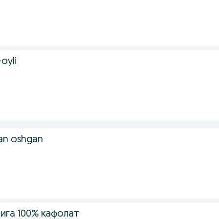
+oyli
dan oshgan
ига 100% кафолат