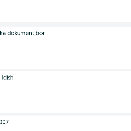
bka dokument bor
idish
2007