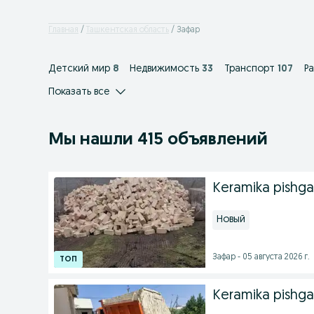
Главная
Ташкентская область
Зафар
Детский мир
8
Недвижимость
33
Транспорт
107
Р
Показать все
Мы нашли 415 объявлений
Keramika pishgan
Новый
Зафар - 05 августа 2026 г.
Keramika pishgan