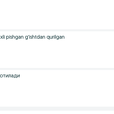
xli pishgan g'ishtdan qurilgan
сотилади