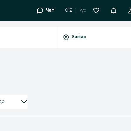
Уведомле
Чат
O'Z
Рус