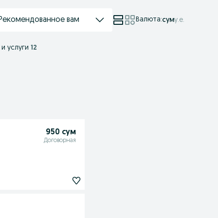
Рекомендованное вам
Валюта
:
сум
у.е.
 и услуги
12
950 сум
Договорная