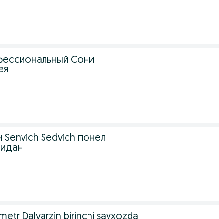
фессиональный Сони
ея
 Senvich Sedvich понел
чидан
metr Dalvarzin birinchi savxozda