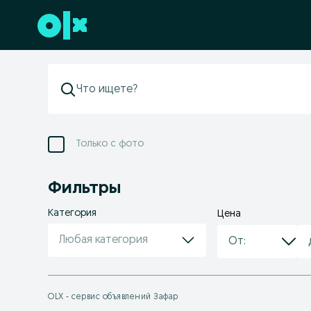
Перейти к нижнему колонтитулу
Только с фото
Фильтры
Категория
Цена
Любая категория
OLX - сервис объявлений Зафар