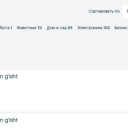
Сортировать по:
абота
1
Животные
32
Дом и сад
65
Электроника
100
Бизнес
 g'isht
 gʻisht