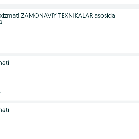
ZI xizmati ZAMONAVIY TEXNIKALAR asosida
a
mati
г.
mati