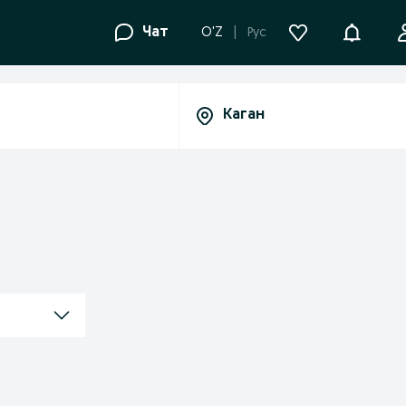
Уведомле
Чат
O'Z
Рус