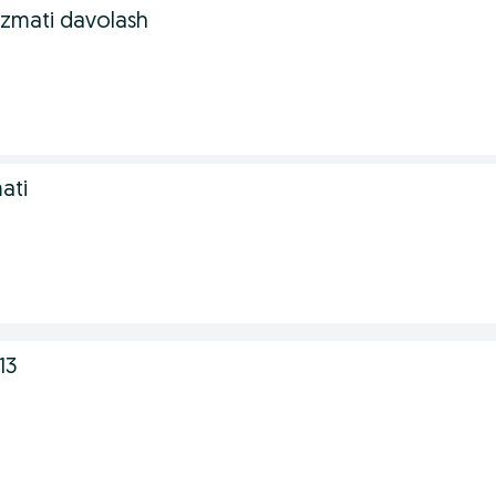
zmati davolash
ati
13