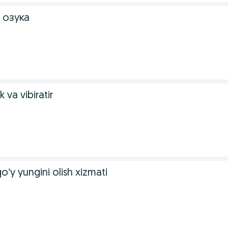
 озука
va vibiratir
ʻy yungini olish xizmati