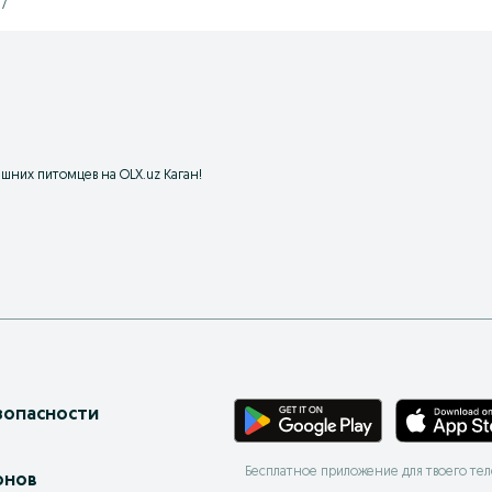
27
ашних питомцев на OLX.uz Каган!
зопасности
Бесплатное приложение для твоего те
онов