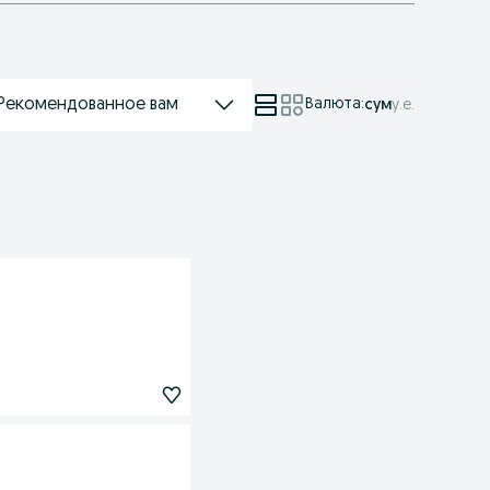
Рекомендованное вам
Валюта
:
сум
у.е.